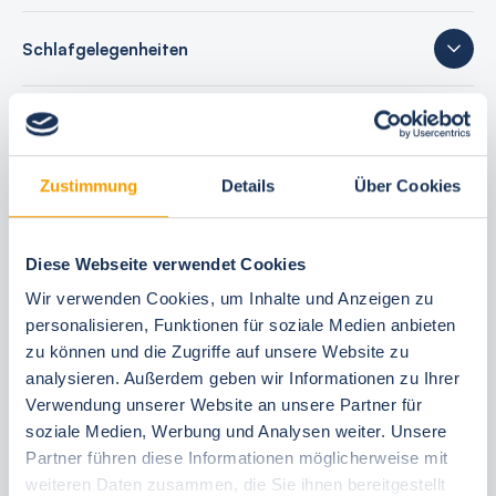
Schlafgelegenheiten
40 Bewertungen
Zustimmung
Details
Über Cookies
Ihre Buchungsvorteile
Diese Webseite verwendet Cookies
Bestpreis-Garantie
Wir verwenden Cookies, um Inhalte und Anzeigen zu
24 Stunden kostenfrei reservieren
personalisieren, Funktionen für soziale Medien anbieten
zu können und die Zugriffe auf unsere Website zu
30 Tage vor Anreise kostenfrei stornieren
analysieren. Außerdem geben wir Informationen zu Ihrer
Flexible An- und Abreise 24/7
Verwendung unserer Website an unsere Partner für
Persönliche Beratungen
soziale Medien, Werbung und Analysen weiter. Unsere
Schneller, direkter Support vor Ort
Partner führen diese Informationen möglicherweise mit
weiteren Daten zusammen, die Sie ihnen bereitgestellt