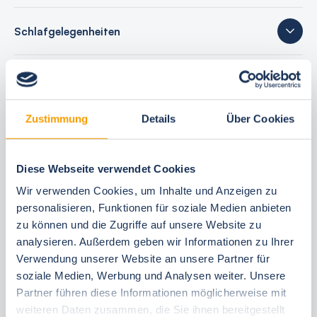
Schlafgelegenheiten
12 Bewertungen
Zustimmung
Details
Über Cookies
Ihre Buchungsvorteile
Diese Webseite verwendet Cookies
Bestpreis-Garantie
Wir verwenden Cookies, um Inhalte und Anzeigen zu
24 Stunden kostenfrei reservieren
personalisieren, Funktionen für soziale Medien anbieten
zu können und die Zugriffe auf unsere Website zu
30 Tage vor Anreise kostenfrei stornieren
analysieren. Außerdem geben wir Informationen zu Ihrer
Flexible An- und Abreise 24/7
Verwendung unserer Website an unsere Partner für
Persönliche Beratungen
soziale Medien, Werbung und Analysen weiter. Unsere
Schneller, direkter Support vor Ort
Partner führen diese Informationen möglicherweise mit
weiteren Daten zusammen, die Sie ihnen bereitgestellt