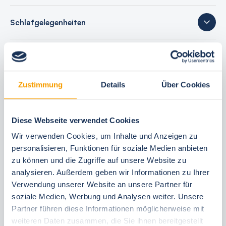
Schlafgelegenheiten
30 Bewertungen
Zustimmung
Details
Über Cookies
Ihre Buchungsvorteile
Diese Webseite verwendet Cookies
Bestpreis-Garantie
Wir verwenden Cookies, um Inhalte und Anzeigen zu
24 Stunden kostenfrei reservieren
personalisieren, Funktionen für soziale Medien anbieten
zu können und die Zugriffe auf unsere Website zu
30 Tage vor Anreise kostenfrei stornieren
analysieren. Außerdem geben wir Informationen zu Ihrer
Flexible An- und Abreise 24/7
Verwendung unserer Website an unsere Partner für
Persönliche Beratungen
soziale Medien, Werbung und Analysen weiter. Unsere
Schneller, direkter Support vor Ort
Partner führen diese Informationen möglicherweise mit
weiteren Daten zusammen, die Sie ihnen bereitgestellt