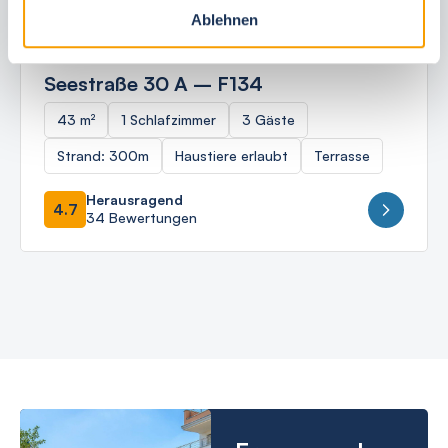
Ablehnen
Ostseebad Börgerende
Seestraße 30 A – F134
43 m²
1 Schlafzimmer
3 Gäste
Strand: 300m
Haustiere erlaubt
Terrasse
Herausragend
4.7
34 Bewertungen