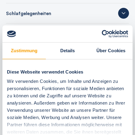
Schlafgelegenheiten
41 Bewertungen
Zustimmung
Details
Über Cookies
Ihre Buchungsvorteile
Diese Webseite verwendet Cookies
Bestpreis-Garantie
Wir verwenden Cookies, um Inhalte und Anzeigen zu
24 Stunden kostenfrei reservieren
personalisieren, Funktionen für soziale Medien anbieten
zu können und die Zugriffe auf unsere Website zu
30 Tage vor Anreise kostenfrei stornieren
analysieren. Außerdem geben wir Informationen zu Ihrer
Flexible An- und Abreise 24/7
Verwendung unserer Website an unsere Partner für
Persönliche Beratungen
soziale Medien, Werbung und Analysen weiter. Unsere
Schneller, direkter Support vor Ort
Partner führen diese Informationen möglicherweise mit
weiteren Daten zusammen, die Sie ihnen bereitgestellt