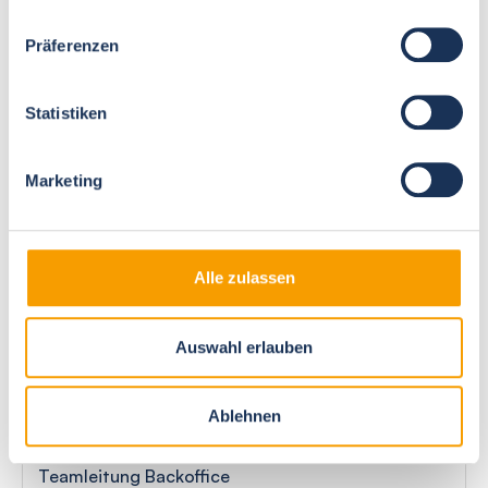
rund um Ihr Feriendomizil kompetent zur Seite.
Lernen Sie uns hier persönlich kennen.
Präferenzen
Statistiken
Marco Aust
Geschäftsführer
Marketing
Anne Dobratz
Buchhaltung
Alle zulassen
Francisca Mayo
Auswahl erlauben
Buchhaltung
Ablehnen
Mareike Hagemann
Teamleitung Backoffice