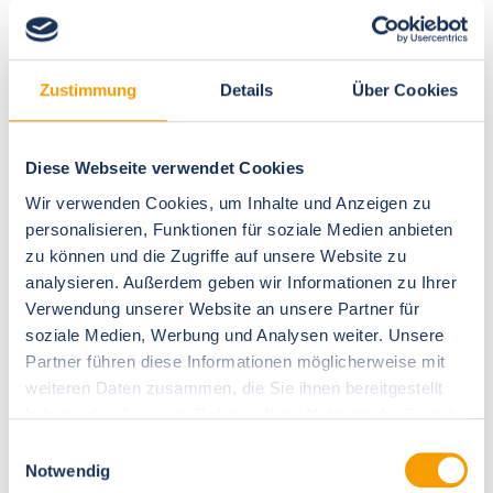
Wir freuen und auf Ihren Anruf
Telefon 038203 775570
Sollten Sie uns nicht erreichen,
Zustimmung
Details
Über Cookies
hinterlassen sie gerne eine Nachricht –
Wir rufen sie dann zurück
Diese Webseite verwendet Cookies
Büro
An der Waterkant 8
Wir verwenden Cookies, um Inhalte und Anzeigen zu
18211 Börgerende
personalisieren, Funktionen für soziale Medien anbieten
Besuchen Sie uns von Montag bis Freitag gerne in unserem
zu können und die Zugriffe auf unsere Website zu
Büro oder kontaktieren sie uns per Telefon oder E-Mail
analysieren. Außerdem geben wir Informationen zu Ihrer
Verwendung unserer Website an unsere Partner für
soziale Medien, Werbung und Analysen weiter. Unsere
Ihre Ansprechpartner
Partner führen diese Informationen möglicherweise mit
Wir sind für Sie da
weiteren Daten zusammen, die Sie ihnen bereitgestellt
haben oder die sie im Rahmen Ihrer Nutzung der Dienste
Unser engagiertes Team von Ostseetraum
gesammelt haben.
Einwilligungsauswahl
Ferienwohnungen steht Ihnen bei allen Fragen
Notwendig