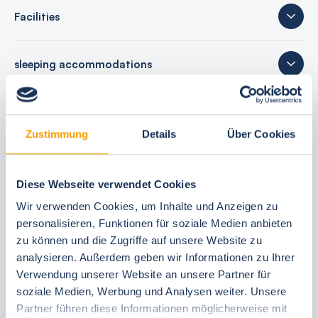
Facilities
sleeping accommodations
25 reviews
Zustimmung
Details
Über Cookies
Diese Webseite verwendet Cookies
Your booking benefits
Wir verwenden Cookies, um Inhalte und Anzeigen zu
best price guarantee
personalisieren, Funktionen für soziale Medien anbieten
zu können und die Zugriffe auf unsere Website zu
Reserve free of charge for 24 hours
analysieren. Außerdem geben wir Informationen zu Ihrer
30 Tage vor Anreise kostenfrei stornieren
Verwendung unserer Website an unsere Partner für
Flexible arrival and departure 24/7
soziale Medien, Werbung und Analysen weiter. Unsere
Personal consultations
Partner führen diese Informationen möglicherweise mit