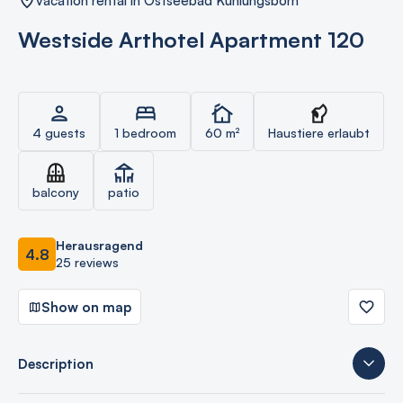
vacation rental in Ostseebad Kühlungsborn
Westside Arthotel Apartment 120
4 guests
1 bedroom
60 m²
Haustiere erlaubt
balcony
patio
Herausragend
4.8
25 reviews
Show on map
Description