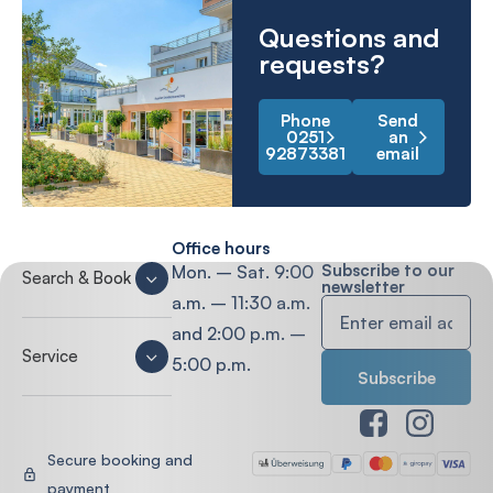
Questions and
requests?
Phone
Send
0251
an
92873381
email
Office hours
Subscribe to our
Mon. – Sat. 9:00
Search & Book
newsletter
a.m. – 11:30 a.m.
and 2:00 p.m. –
Service
5:00 p.m.
Secure booking and
payment