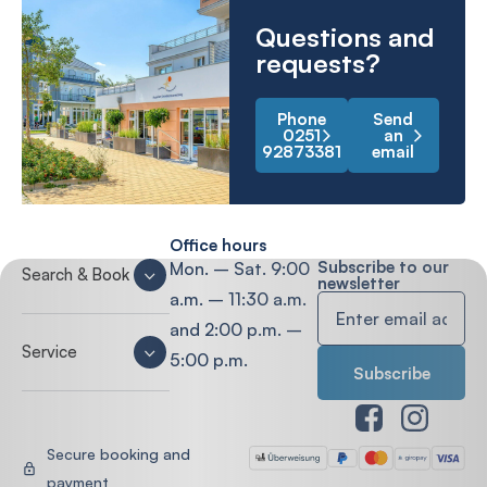
Questions and
requests?
Phone
Send
0251
an
92873381
email
Office hours
Subscribe to our
Mon. – Sat. 9:00
Search & Book
newsletter
a.m. – 11:30 a.m.
and 2:00 p.m. –
Service
5:00 p.m.
Secure booking and
payment