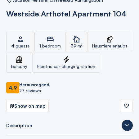
vacation rental in Ostseebad Kühlungsborn
Westside Arthotel Apartment 104
4 guests
1 bedroom
39 m²
Haustiere erlaubt
balcony
Electric car charging station
Herausragend
4.9
27 reviews
Show on map
Description