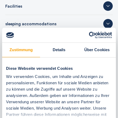
Facilities
sleeping accommodations
27 reviews
Zustimmung
Details
Über Cookies
Diese Webseite verwendet Cookies
Your booking benefits
Wir verwenden Cookies, um Inhalte und Anzeigen zu
best price guarantee
personalisieren, Funktionen für soziale Medien anbieten
zu können und die Zugriffe auf unsere Website zu
Reserve free of charge for 24 hours
analysieren. Außerdem geben wir Informationen zu Ihrer
30 Tage vor Anreise kostenfrei stornieren
Verwendung unserer Website an unsere Partner für
Flexible arrival and departure 24/7
soziale Medien, Werbung und Analysen weiter. Unsere
Personal consultations
Partner führen diese Informationen möglicherweise mit