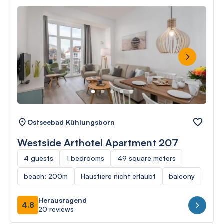
Next
Ostseebad Kühlungsborn
Westside Arthotel Apartment 207
4 guests
1 bedrooms
49 square meters
beach: 200m
Haustiere nicht erlaubt
balcony
Herausragend
4.8
20 reviews