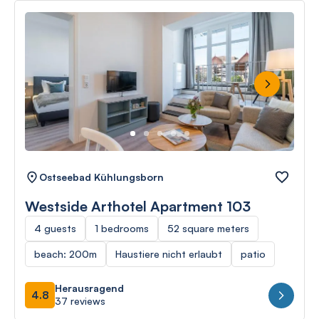
Next
Ostseebad Kühlungsborn
Westside Arthotel Apartment 103
4 guests
1 bedrooms
52 square meters
beach: 200m
Haustiere nicht erlaubt
patio
Herausragend
4.8
37 reviews