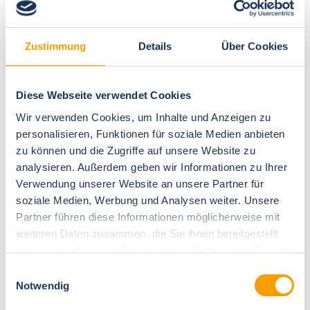
Zustimmung
Details
Über Cookies
Diese Webseite verwendet Cookies
Next
Wir verwenden Cookies, um Inhalte und Anzeigen zu
personalisieren, Funktionen für soziale Medien anbieten
zu können und die Zugriffe auf unsere Website zu
analysieren. Außerdem geben wir Informationen zu Ihrer
Ostseebad Kühlungsborn
Verwendung unserer Website an unsere Partner für
soziale Medien, Werbung und Analysen weiter. Unsere
Westside Arthotel Apartment 313
Partner führen diese Informationen möglicherweise mit
4 guests
1 bedrooms
39 square meters
weiteren Daten zusammen, die Sie ihnen bereitgestellt
beach: 200m
Haustiere nicht erlaubt
balcony
haben oder die sie im Rahmen Ihrer Nutzung der Dienste
gesammelt haben.
Einwilligungsauswahl
Herausragend
Notwendig
4.8
25 reviews