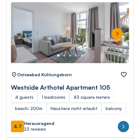
Next
Ostseebad Kühlungsborn
Westside Arthotel Apartment 105
4 guests
1 bedrooms
43 square meters
beach: 200m
Haustiere nicht erlaubt
balcony
Herausragend
4.7
23 reviews