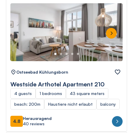
Next
Ostseebad Kühlungsborn
Westside Arthotel Apartment 210
4 guests
1 bedrooms
43 square meters
beach: 200m
Haustiere nicht erlaubt
balcony
Herausragend
4.8
40 reviews