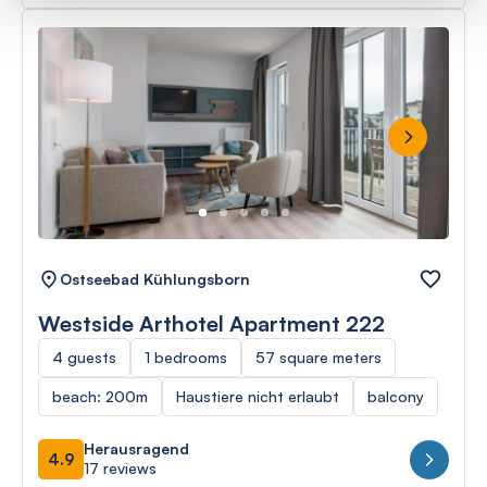
Next
Ostseebad Kühlungsborn
Westside Arthotel Apartment 222
4 guests
1 bedrooms
57 square meters
beach: 200m
Haustiere nicht erlaubt
balcony
Herausragend
4.9
17 reviews