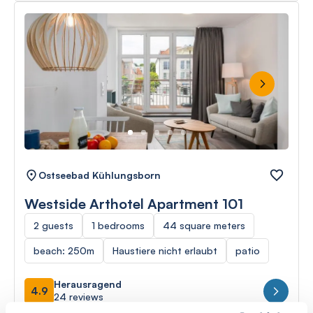
Next
Ostseebad Kühlungsborn
Westside Arthotel Apartment 101
2 guests
1 bedrooms
44 square meters
beach: 250m
Haustiere nicht erlaubt
patio
Herausragend
4.9
24 reviews