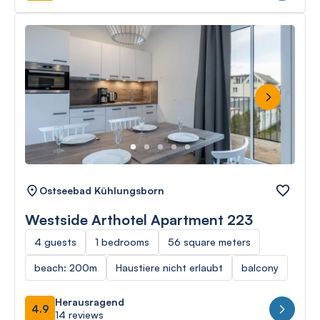
Next
Ostseebad Kühlungsborn
Westside Arthotel Apartment 223
4 guests
1 bedrooms
56 square meters
beach: 200m
Haustiere nicht erlaubt
balcony
Herausragend
4.9
14 reviews