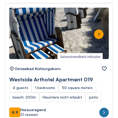
Next
Ostseebad Kühlungsborn
Westside Arthotel Apartment 019
4 guests
1 bedrooms
50 square meters
beach: 200m
Haustiere nicht erlaubt
patio
Herausragend
4.9
31 reviews