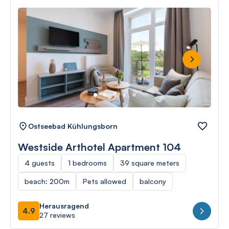
Next
Ostseebad Kühlungsborn
Westside Arthotel Apartment 104
4 guests
1 bedrooms
39 square meters
beach: 200m
Pets allowed
balcony
Herausragend
4.9
27 reviews