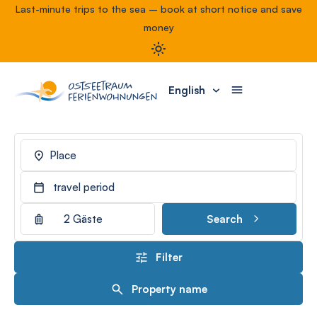
Last-minute trips to the sea – book at short notice and save
money
English
Place
travel period
2 Gäste
Search
Filter
Property name