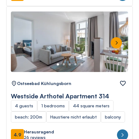
Next
Ostseebad Kühlungsborn
Westside Arthotel Apartment 314
4 guests
1 bedrooms
44 square meters
beach: 200m
Haustiere nicht erlaubt
balcony
Herausragend
4.9
26 reviews