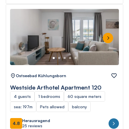
Next
Ostseebad Kühlungsborn
Westside Arthotel Apartment 120
4 guests
1 bedrooms
60 square meters
sea: 197m
Pets allowed
balcony
Herausragend
4.8
25 reviews