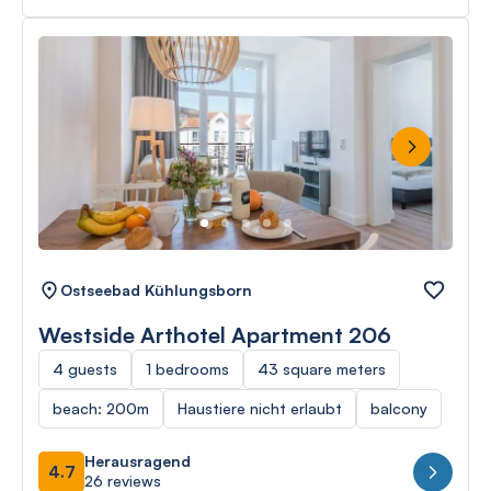
Next
Ostseebad Kühlungsborn
Westside Arthotel Apartment 206
4 guests
1 bedrooms
43 square meters
beach: 200m
Haustiere nicht erlaubt
balcony
Herausragend
4.7
26 reviews