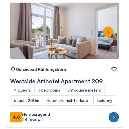
Next
Ostseebad Kühlungsborn
Westside Arthotel Apartment 209
4 guests
1 bedrooms
39 square meters
beach: 200m
Haustiere nicht erlaubt
balcony
Herausragend
4.8
24 reviews