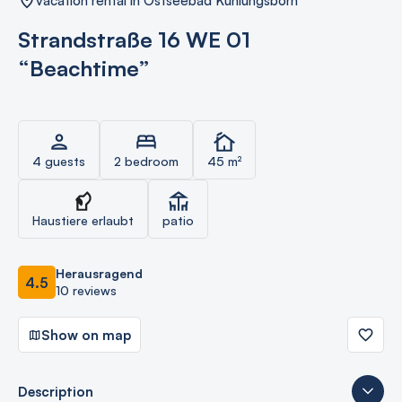
vacation rental in Ostseebad Kühlungsborn
Strandstraße 16 WE 01
“Beachtime”
4 guests
2 bedroom
45 m²
Haustiere erlaubt
patio
Herausragend
4.5
10 reviews
Show on map
Description