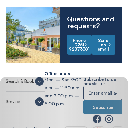
Questions and
requests?
Phone
Send
0251
an
92873381
email
Office hours
Subscribe to our
Mon. – Sat. 9:00
Search & Book
newsletter
a.m. – 11:30 a.m.
and 2:00 p.m. –
Service
5:00 p.m.