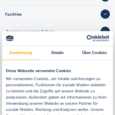
Facilities
sleeping accommodations
10 reviews
Zustimmung
Details
Über Cookies
Diese Webseite verwendet Cookies
Your booking benefits
Wir verwenden Cookies, um Inhalte und Anzeigen zu
personalisieren, Funktionen für soziale Medien anbieten
best price guarantee
zu können und die Zugriffe auf unsere Website zu
Reserve free of charge for 24 hours
analysieren. Außerdem geben wir Informationen zu Ihrer
30 Tage vor Anreise kostenfrei stornieren
Verwendung unserer Website an unsere Partner für
soziale Medien, Werbung und Analysen weiter. Unsere
Flexible arrival and departure 24/7