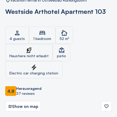
vacation rental in Ostseebad Kühlungsborn
Westside Arthotel Apartment 103
4 guests
1 bedroom
52 m²
Haustiere nicht erlaubt
patio
Electric car charging station
Herausragend
4.8
37 reviews
Show on map