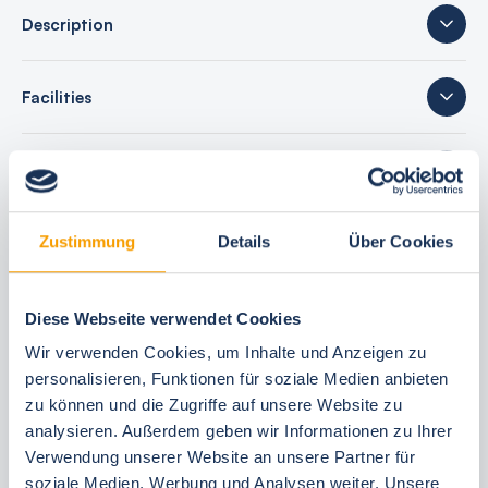
Description
Facilities
sleeping accommodations
Zustimmung
Details
Über Cookies
37 reviews
Diese Webseite verwendet Cookies
Wir verwenden Cookies, um Inhalte und Anzeigen zu
Your booking benefits
personalisieren, Funktionen für soziale Medien anbieten
zu können und die Zugriffe auf unsere Website zu
best price guarantee
analysieren. Außerdem geben wir Informationen zu Ihrer
Reserve free of charge for 24 hours
Verwendung unserer Website an unsere Partner für
30 Tage vor Anreise kostenfrei stornieren
soziale Medien, Werbung und Analysen weiter. Unsere