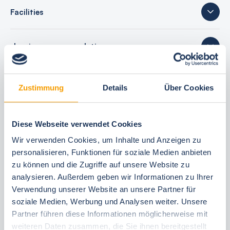
Facilities
sleeping accommodations
22 reviews
Zustimmung
Details
Über Cookies
Diese Webseite verwendet Cookies
Your booking benefits
Wir verwenden Cookies, um Inhalte und Anzeigen zu
personalisieren, Funktionen für soziale Medien anbieten
best price guarantee
zu können und die Zugriffe auf unsere Website zu
Reserve free of charge for 24 hours
analysieren. Außerdem geben wir Informationen zu Ihrer
30 Tage vor Anreise kostenfrei stornieren
Verwendung unserer Website an unsere Partner für
soziale Medien, Werbung und Analysen weiter. Unsere
Flexible arrival and departure 24/7
Partner führen diese Informationen möglicherweise mit
Personal consultations
weiteren Daten zusammen, die Sie ihnen bereitgestellt