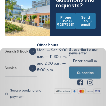
requests?
Phone
Send
0251
an
92873381
email
Office hours
Subscribe to our
Mon. – Sat. 9:00
Search & Book
newsletter
a.m. – 11:30 a.m.
and 2:00 p.m. –
Service
5:00 p.m.
Secure booking and
payment