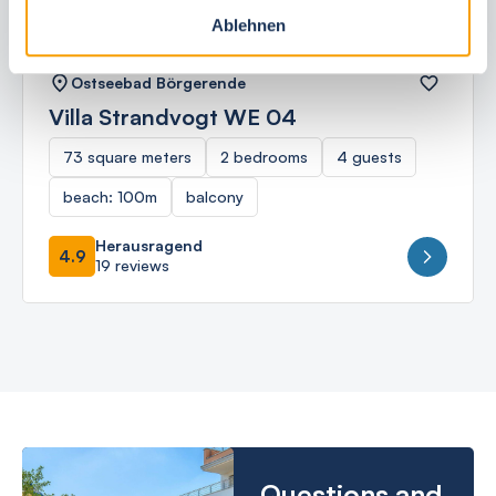
Ablehnen
Ostseebad Börgerende
Villa Strandvogt WE 04
73 square meters
2 bedrooms
4 guests
beach: 100m
balcony
Herausragend
4.9
19 reviews
Questions and