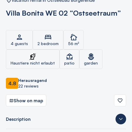
vacation rental in Ostseebad Börgerende
Villa Bonita WE 02 “Ostseetraum”
4 guests
2 bedroom
56 m²
Haustiere nicht erlaubt
patio
garden
Herausragend
4.8
22 reviews
Show on map
Description