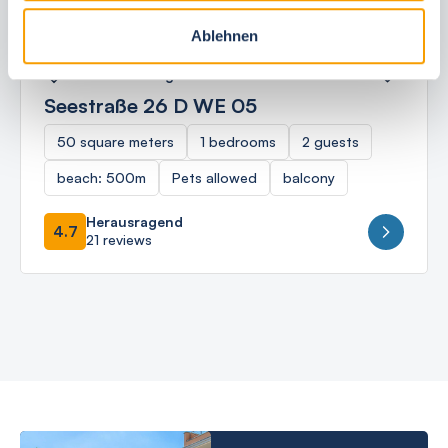
Ablehnen
Ostseebad Börgerende
Seestraße 26 D WE 05
50 square meters
1 bedrooms
2 guests
beach: 500m
Pets allowed
balcony
Herausragend
4.7
21 reviews