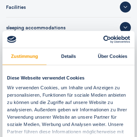
Facilities
sleeping accommodations
17 reviews
Zustimmung
Details
Über Cookies
Diese Webseite verwendet Cookies
Your booking benefits
Wir verwenden Cookies, um Inhalte und Anzeigen zu
personalisieren, Funktionen für soziale Medien anbieten
best price guarantee
zu können und die Zugriffe auf unsere Website zu
Reserve free of charge for 24 hours
analysieren. Außerdem geben wir Informationen zu Ihrer
30 Tage vor Anreise kostenfrei stornieren
Verwendung unserer Website an unsere Partner für
Flexible arrival and departure 24/7
soziale Medien, Werbung und Analysen weiter. Unsere
Personal consultations
Partner führen diese Informationen möglicherweise mit