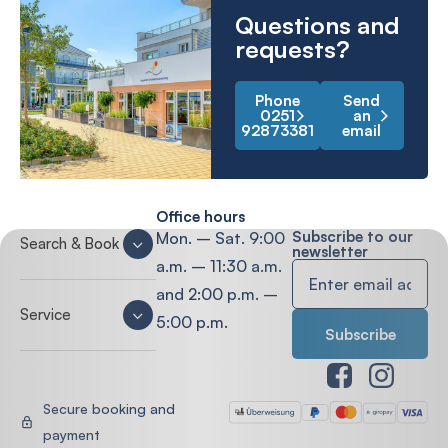
Questions and
requests?
Phone
Send
0251
an
92873381
email
Office hours
Subscribe to our
Mon. – Sat. 9:00
Search & Book
newsletter
a.m. – 11:30 a.m.
and 2:00 p.m. –
Service
5:00 p.m.
Secure booking and
payment