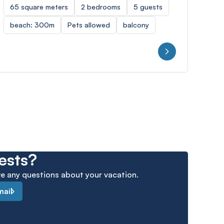
65 square meters
2 bedrooms
5 guests
59 
beach: 300m
Pets allowed
balcony
Sea
4.9
ests?
ave any questions about your vacation.
mail