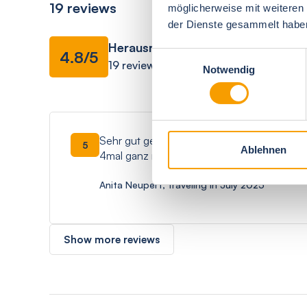
19 reviews
möglicherweise mit weiteren
der Dienste gesammelt habe
Herausragend
Facilities
4.8/5
Einwilligungsauswahl
19 reviews
Notwendig
Sehr gut gepflegte Lage, kurze Wege zum 
5
Ablehnen
4mal ganz nah
Anita Neupert, traveling in July 2025
Show more reviews