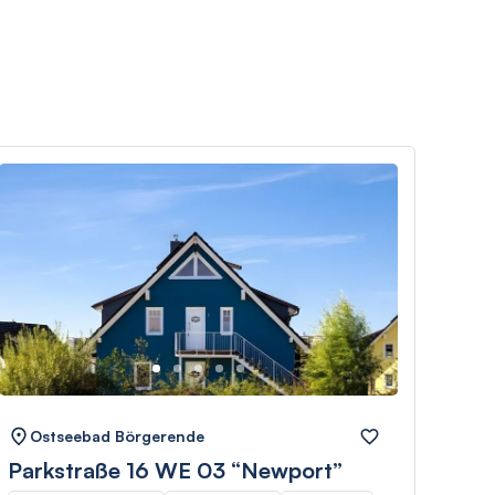
Ostseebad Börgerende
Os
Parkstraße 16 WE 03 “Newport”
Vil