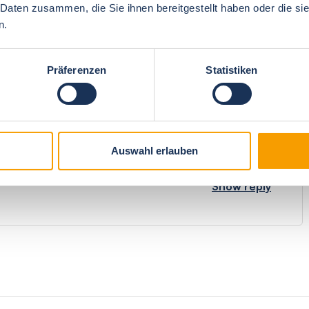
 Daten zusammen, die Sie ihnen bereitgestellt haben oder die s
n.
5
overall impression
4.7
Präferenzen
Statistiken
Strand, Radweg vor der Haustür, Möglichkeit zum Essen
Auswahl erlauben
Show reply