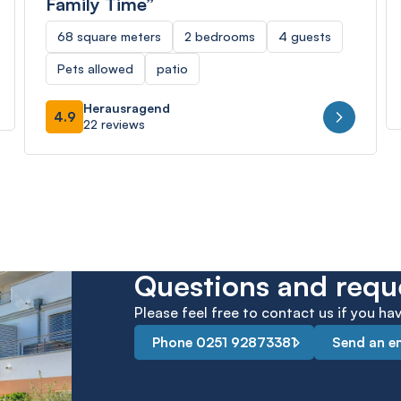
Family Time”
68 square meters
2 bedrooms
4 guests
Pets allowed
patio
Herausragend
4.9
22 reviews
Questions and requ
Please feel free to contact us if you h
Phone 0251 92873381
Send an e