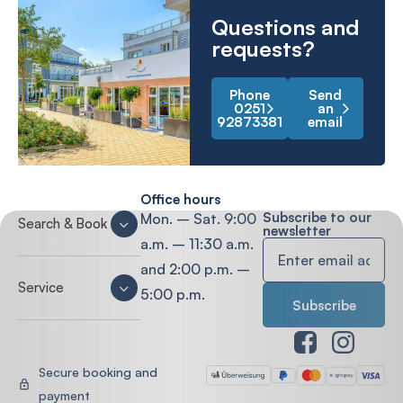
Questions and
requests?
Phone
Send
0251
an
92873381
email
Office hours
Subscribe to our
Mon. – Sat. 9:00
Search & Book
newsletter
a.m. – 11:30 a.m.
and 2:00 p.m. –
Service
5:00 p.m.
Secure booking and
payment