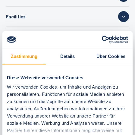
Facilities
sleeping accommodations
Zustimmung
Details
Über Cookies
42 reviews
Diese Webseite verwendet Cookies
Wir verwenden Cookies, um Inhalte und Anzeigen zu
Your booking benefits
personalisieren, Funktionen für soziale Medien anbieten
zu können und die Zugriffe auf unsere Website zu
best price guarantee
analysieren. Außerdem geben wir Informationen zu Ihrer
Reserve free of charge for 24 hours
Verwendung unserer Website an unsere Partner für
30 Tage vor Anreise kostenfrei stornieren
soziale Medien, Werbung und Analysen weiter. Unsere
Flexible arrival and departure 24/7
Partner führen diese Informationen möglicherweise mit