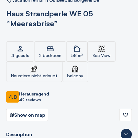
vacation rental in Ostseebad Börgerende
Haus Strandperle WE 05
“Meeresbrise”
4 guests
2 bedroom
58 m²
Sea View
Haustiere nicht erlaubt
balcony
Herausragend
4.8
42 reviews
Show on map
Description