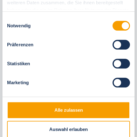
Personal consultations
weiteren Daten zusammen, die Sie ihnen bereitgestellt
haben oder die sie im Rahmen Ihrer Nutzung der Dienste
Fast, direct on-site support
gesammelt haben.
Einwilligungsauswahl
Notwendig
Präferenzen
You may also like these accommodations
Statistiken
Same locations
Marketing
Alle zulassen
Auswahl erlauben
Next