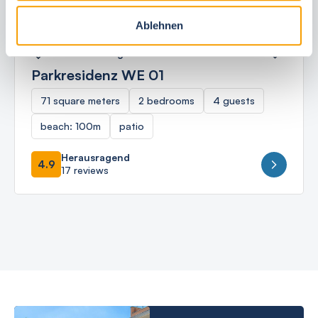
Ablehnen
Ostseebad Börgerende
Parkresidenz WE 01
71 square meters
2 bedrooms
4 guests
beach: 100m
patio
Herausragend
4.9
17 reviews