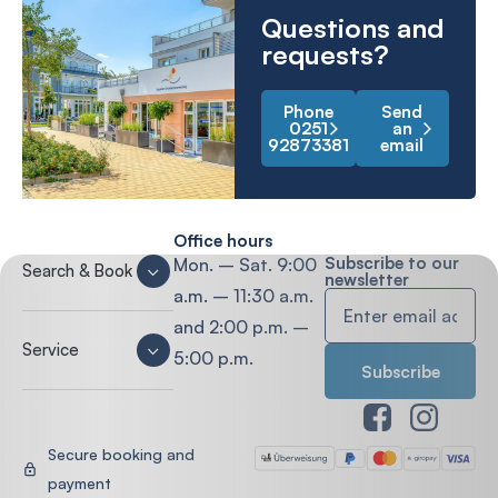
Questions and
requests?
Phone
Send
0251
an
92873381
email
Office hours
Subscribe to our
Mon. – Sat. 9:00
Search & Book
newsletter
a.m. – 11:30 a.m.
and 2:00 p.m. –
Service
5:00 p.m.
Secure booking and
payment