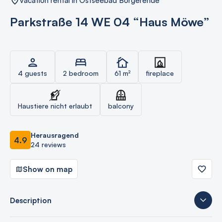
vacation rental in Ostseebad Börgerende
Parkstraße 14 WE 04 “Haus Möwe”
4 guests
2 bedroom
61 m²
fireplace
Haustiere nicht erlaubt
balcony
Herausragend
4.9
24 reviews
Show on map
Description