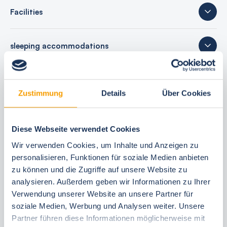
Facilities
sleeping accommodations
24 reviews
Zustimmung
Details
Über Cookies
Diese Webseite verwendet Cookies
Your booking benefits
Wir verwenden Cookies, um Inhalte und Anzeigen zu
personalisieren, Funktionen für soziale Medien anbieten
best price guarantee
zu können und die Zugriffe auf unsere Website zu
Reserve free of charge for 24 hours
analysieren. Außerdem geben wir Informationen zu Ihrer
30 Tage vor Anreise kostenfrei stornieren
Verwendung unserer Website an unsere Partner für
Flexible arrival and departure 24/7
soziale Medien, Werbung und Analysen weiter. Unsere
Personal consultations
Partner führen diese Informationen möglicherweise mit