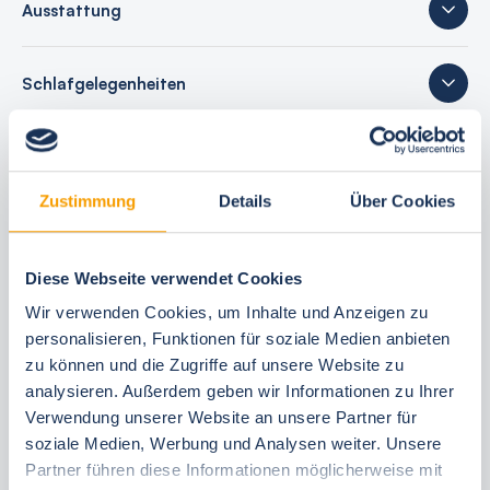
Ausstattung
Schlafgelegenheiten
25 Bewertungen
Zustimmung
Details
Über Cookies
Ihre Buchungsvorteile
Diese Webseite verwendet Cookies
Wir verwenden Cookies, um Inhalte und Anzeigen zu
Bestpreis-Garantie
personalisieren, Funktionen für soziale Medien anbieten
24 Stunden kostenfrei reservieren
zu können und die Zugriffe auf unsere Website zu
30 Tage vor Anreise kostenfrei stornieren
analysieren. Außerdem geben wir Informationen zu Ihrer
Flexible An- und Abreise 24/7
Verwendung unserer Website an unsere Partner für
soziale Medien, Werbung und Analysen weiter. Unsere
Persönliche Beratungen
Partner führen diese Informationen möglicherweise mit
Schneller, direkter Support vor Ort