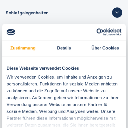
Schlafgelegenheiten
15 Bewertungen
Zustimmung
Details
Über Cookies
Ihre Buchungsvorteile
Diese Webseite verwendet Cookies
Bestpreis-Garantie
Wir verwenden Cookies, um Inhalte und Anzeigen zu
24 Stunden kostenfrei reservieren
personalisieren, Funktionen für soziale Medien anbieten
zu können und die Zugriffe auf unsere Website zu
30 Tage vor Anreise kostenfrei stornieren
analysieren. Außerdem geben wir Informationen zu Ihrer
Flexible An- und Abreise 24/7
Verwendung unserer Website an unsere Partner für
Persönliche Beratungen
soziale Medien, Werbung und Analysen weiter. Unsere
Schneller, direkter Support vor Ort
Partner führen diese Informationen möglicherweise mit
weiteren Daten zusammen, die Sie ihnen bereitgestellt