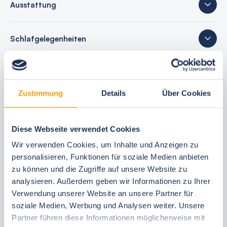
Ausstattung
Schlafgelegenheiten
21 Bewertungen
Zustimmung
Details
Über Cookies
Ihre Buchungsvorteile
Diese Webseite verwendet Cookies
Wir verwenden Cookies, um Inhalte und Anzeigen zu
Bestpreis-Garantie
personalisieren, Funktionen für soziale Medien anbieten
24 Stunden kostenfrei reservieren
zu können und die Zugriffe auf unsere Website zu
30 Tage vor Anreise kostenfrei stornieren
analysieren. Außerdem geben wir Informationen zu Ihrer
Flexible An- und Abreise 24/7
Verwendung unserer Website an unsere Partner für
soziale Medien, Werbung und Analysen weiter. Unsere
Persönliche Beratungen
Partner führen diese Informationen möglicherweise mit
Schneller, direkter Support vor Ort