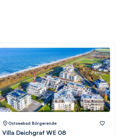
Ostseebad Börgerende
Os
Villa Deichgraf WE 08
See