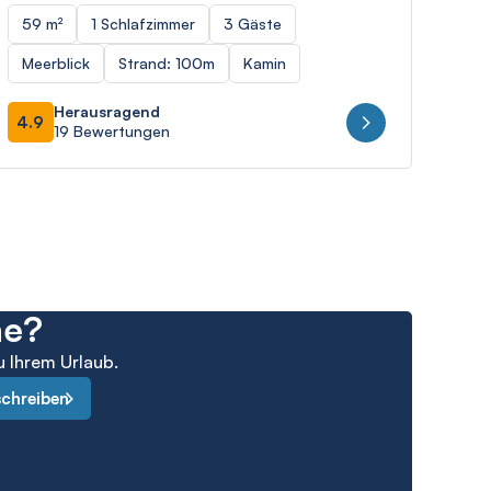
59 m²
1 Schlafzimmer
3 Gäste
84 
Meerblick
Strand: 100m
Kamin
Str
Herausragend
4.9
4.8
19 Bewertungen
he?
u Ihrem Urlaub.
schreiben