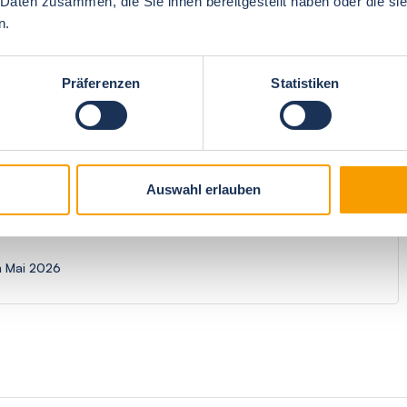
 Daten zusammen, die Sie ihnen bereitgestellt haben oder die s
n.
5
Preis/Leistung
4
Präferenzen
Statistiken
4.8
Weiterempfehlung
5
Auswahl erlauben
eerblick
im Mai 2026