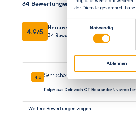
möglicherweise mit weiteren
34 Bewertungen
der Dienste gesammelt habe
Ausstattung
Einwilligungsauswahl
Herausragend
Notwendig
4.9/5
34 Bewertungen
Gesamteindruck
Ablehnen
Sehr schön gelegene Ferienwohnung mit M
4.8
Ralph aus Delitzsch OT Beerendorf, verreist 
Weitere Bewertungen zeigen