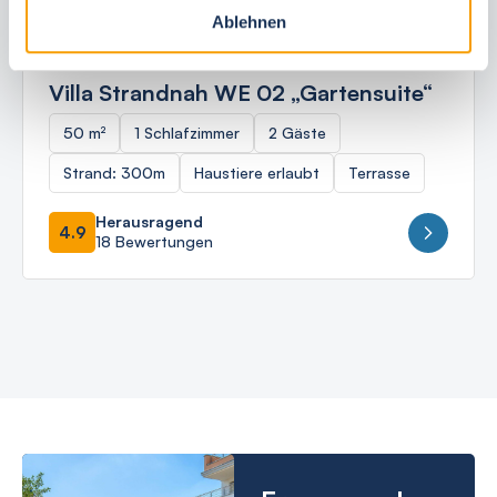
Ablehnen
Ostseebad Börgerende
Villa Strandnah WE 02 „Gartensuite“
50 m²
1 Schlafzimmer
2 Gäste
Strand: 300m
Haustiere erlaubt
Terrasse
Herausragend
4.9
18 Bewertungen