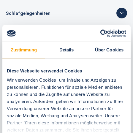
Schlafgelegenheiten
23 Bewertungen
Zustimmung
Details
Über Cookies
Ihre Buchungsvorteile
Diese Webseite verwendet Cookies
Bestpreis-Garantie
Wir verwenden Cookies, um Inhalte und Anzeigen zu
24 Stunden kostenfrei reservieren
personalisieren, Funktionen für soziale Medien anbieten
zu können und die Zugriffe auf unsere Website zu
30 Tage vor Anreise kostenfrei stornieren
analysieren. Außerdem geben wir Informationen zu Ihrer
Flexible An- und Abreise 24/7
Verwendung unserer Website an unsere Partner für
Persönliche Beratungen
soziale Medien, Werbung und Analysen weiter. Unsere
Schneller, direkter Support vor Ort
Partner führen diese Informationen möglicherweise mit
weiteren Daten zusammen, die Sie ihnen bereitgestellt