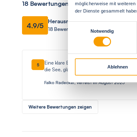
18 Bewertungen
möglicherweise mit weiteren
der Dienste gesammelt habe
Herausragend
Ausstattung
4.9/5
Einwilligungsauswahl
18 Bewertungen
Notwendig
Eine klare Empfehlung an der wunderschön
5
Ablehnen
die See, glänzt die Wohnung durch eine sti
Falko Radecker, verreist im August 2025
Weitere Bewertungen zeigen