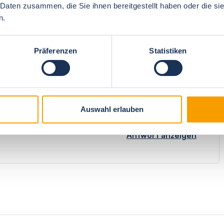
 Daten zusammen, die Sie ihnen bereitgestellt haben oder die s
n.
5
Gesamteindruck
4.8
Präferenzen
Statistiken
en Ostsee. Neben dem bezaubernden Ausblick direkt auf
Auswahl erlauben
lvolle und durchdachte Innengestaltung.
Antwort anzeigen