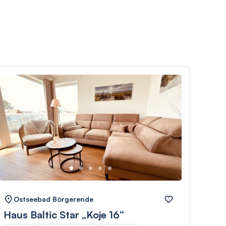
Ostseebad Börgerende
Os
Haus Baltic Star „Koje 16“
Par