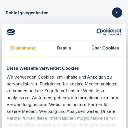
Schlafgelegenheiten
25 Bewertungen
Zustimmung
Details
Über Cookies
Ihre Buchungsvorteile
Diese Webseite verwendet Cookies
Bestpreis-Garantie
Wir verwenden Cookies, um Inhalte und Anzeigen zu
24 Stunden kostenfrei reservieren
personalisieren, Funktionen für soziale Medien anbieten
zu können und die Zugriffe auf unsere Website zu
30 Tage vor Anreise kostenfrei stornieren
analysieren. Außerdem geben wir Informationen zu Ihrer
Flexible An- und Abreise 24/7
Verwendung unserer Website an unsere Partner für
Persönliche Beratungen
soziale Medien, Werbung und Analysen weiter. Unsere
Schneller, direkter Support vor Ort
Partner führen diese Informationen möglicherweise mit
weiteren Daten zusammen, die Sie ihnen bereitgestellt