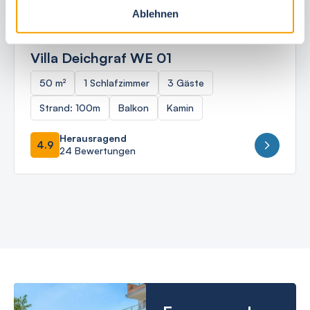
Ablehnen
Ostseebad Börgerende
Villa Deichgraf WE 01
50 m²
1 Schlafzimmer
3 Gäste
Strand: 100m
Balkon
Kamin
Herausragend
4.9
24 Bewertungen