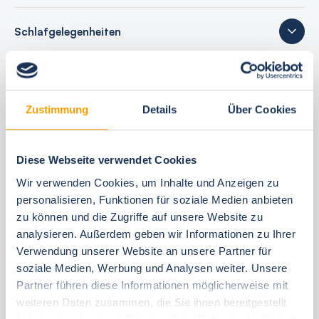
Schlafgelegenheiten
19 Bewertungen
Zustimmung
Details
Über Cookies
Ihre Buchungsvorteile
Diese Webseite verwendet Cookies
Wir verwenden Cookies, um Inhalte und Anzeigen zu
Bestpreis-Garantie
personalisieren, Funktionen für soziale Medien anbieten
24 Stunden kostenfrei reservieren
zu können und die Zugriffe auf unsere Website zu
30 Tage vor Anreise kostenfrei stornieren
analysieren. Außerdem geben wir Informationen zu Ihrer
Flexible An- und Abreise 24/7
Verwendung unserer Website an unsere Partner für
soziale Medien, Werbung und Analysen weiter. Unsere
Persönliche Beratungen
Partner führen diese Informationen möglicherweise mit
Schneller, direkter Support vor Ort
weiteren Daten zusammen, die Sie ihnen bereitgestellt