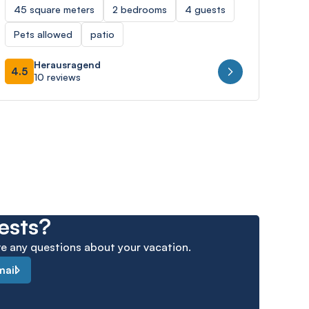
45 square meters
2 bedrooms
4 guests
50 
Pets allowed
patio
bea
Herausragend
4.5
4.9
10 reviews
ests?
ave any questions about your vacation.
mail