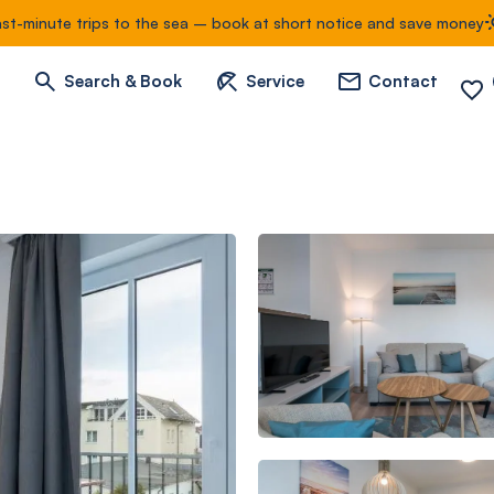
ast-minute trips to the sea – book at short notice and save money
Search & Book
Service
Contact