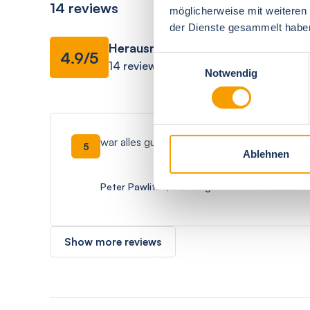
14 reviews
möglicherweise mit weiteren
der Dienste gesammelt habe
Herausragend
Facilities
4.9/5
Einwilligungsauswahl
14 reviews
Notwendig
war alles gut
5
Ablehnen
Peter Pawlitza, traveling in November 2025
Show more reviews