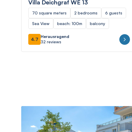
Villa Deichgraf WE 13
70 square meters
2 bedrooms
6 guests
Sea View
beach: 100m
balcony
Herausragend
4.7
32 reviews