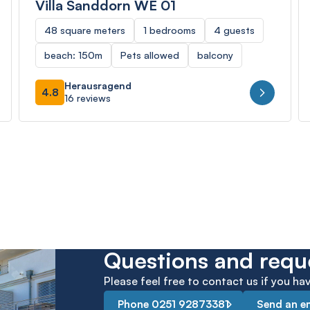
Villa Sanddorn WE 01
48 square meters
1 bedrooms
4 guests
beach: 150m
Pets allowed
balcony
Herausragend
4.8
16 reviews
Questions and requ
Please feel free to contact us if you h
Phone 0251 92873381
Send an e