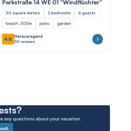
Parkstraße 14 WE 01 “Windflüchter”
Res
“So
60 square meters
2 bedrooms
6 guests
75 
beach: 300m
patio
garden
bea
Herausragend
4.8
35 reviews
4.9
ests?
ave any questions about your vacation.
mail