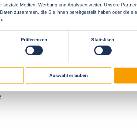
r soziale Medien, Werbung und Analysen weiter. Unsere Partner
 Daten zusammen, die Sie ihnen bereitgestellt haben oder die s
n.
4.7
Price/performance
5
Präferenzen
Statistiken
n
4.6
recommendation
5
Auswahl erlauben
lem Blick und super Ausstattung in der Küche!
6