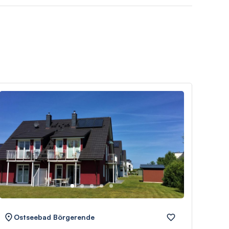
Ostseebad Börgerende
Os