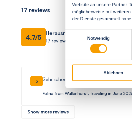
Website an unsere Partner fü
17 reviews
möglicherweise mit weiteren
der Dienste gesammelt habe
Facilities
Herausragend
Einwilligungsauswahl
4.7/5
Notwendig
17 reviews
overall impressio
Ablehnen
Sehr schöne und saubere Unterkunft mit tol
5
Falina from Wallenhorst, traveling in June 202
Show more reviews