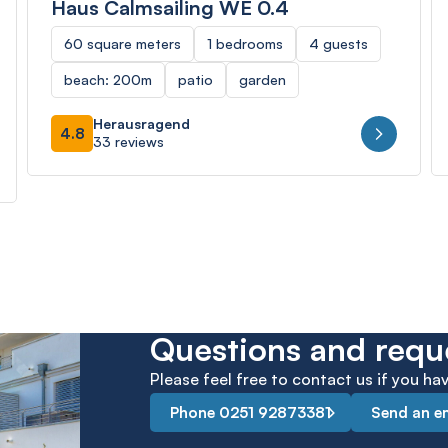
Haus Calmsailing WE 0.4
60 square meters
1 bedrooms
4 guests
beach: 200m
patio
garden
Herausragend
4.8
33 reviews
Questions and requ
Please feel free to contact us if you h
Phone 0251 92873381
Send an e