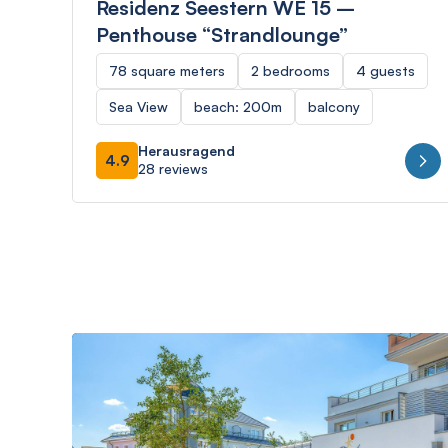
Residenz Seestern WE 15 –
Penthouse “Strandlounge”
78 square meters
2 bedrooms
4 guests
Sea View
beach: 200m
balcony
Herausragend
4.9
28 reviews