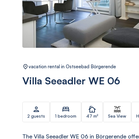
vacation rental in Ostseebad Börgerende
Villa Seeadler WE 06
2 guests
1 bedroom
47 m²
Sea View
H
The Villa Seeadler WE 06 in Börgerende offe