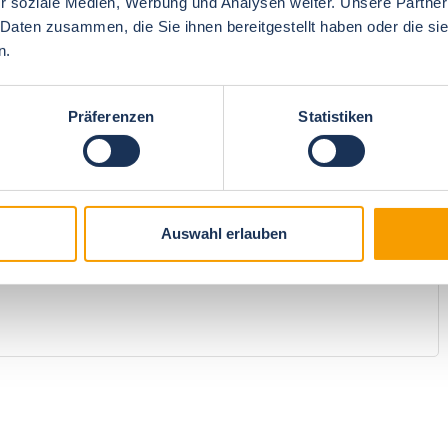
r soziale Medien, Werbung und Analysen weiter. Unsere Partner
 Daten zusammen, die Sie ihnen bereitgestellt haben oder die s
n.
4.9
Price/performance
4
Präferenzen
Statistiken
n
4.8
recommendation
5
Auswahl erlauben
er ganze Ort ist eher für den Urlauber der die Ruhe