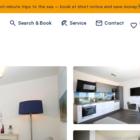
ast-minute trips to the sea – book at short notice and save money
Search & Book
Service
Contact