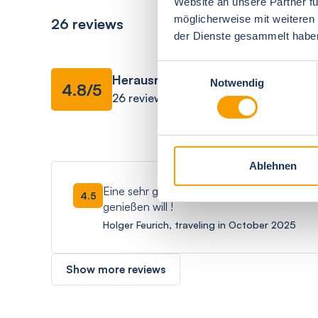
Website an unsere Partner fü
möglicherweise mit weiteren
26 reviews
der Dienste gesammelt habe
Facilities
Einwilligungsauswahl
Herausragend
Notwendig
4.8/5
26 reviews
overall impressio
Ablehnen
Eine sehr gute Unterkunft in Strandnähe ! D
4.5
genießen will !
Holger Feurich, traveling in October 2025
Show more reviews