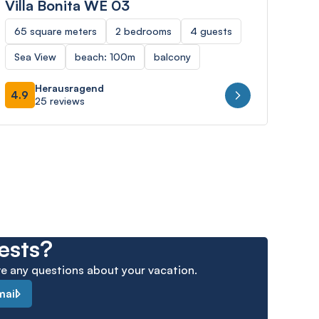
Villa Bonita WE 03
Par
65 square meters
2 bedrooms
4 guests
61 
Sea View
beach: 100m
balcony
bea
Herausragend
4.9
25 reviews
ests?
ave any questions about your vacation.
mail