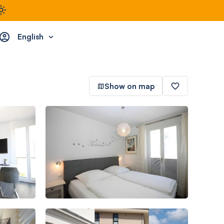
English
Show on map