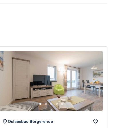
Ostseebad Börgerende
Os