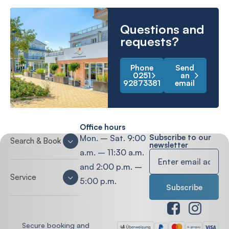
Questions and
requests?
Phone
Send
0251
an
92873381
email
Office hours
Subscribe to our
Mon. – Sat. 9:00
Search & Book
newsletter
a.m. – 11:30 a.m.
and 2:00 p.m. –
Service
5:00 p.m.
Secure booking and