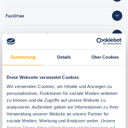
Facilities
sleeping accommodations
22 reviews
Zustimmung
Details
Über Cookies
Diese Webseite verwendet Cookies
Your booking benefits
Wir verwenden Cookies, um Inhalte und Anzeigen zu
personalisieren, Funktionen für soziale Medien anbieten
best price guarantee
zu können und die Zugriffe auf unsere Website zu
Reserve free of charge for 24 hours
analysieren. Außerdem geben wir Informationen zu Ihrer
Verwendung unserer Website an unsere Partner für
30 Tage vor Anreise kostenfrei stornieren
soziale Medien, Werbung und Analysen weiter. Unsere
Flexible arrival and departure 24/7
Partner führen diese Informationen möglicherweise mit