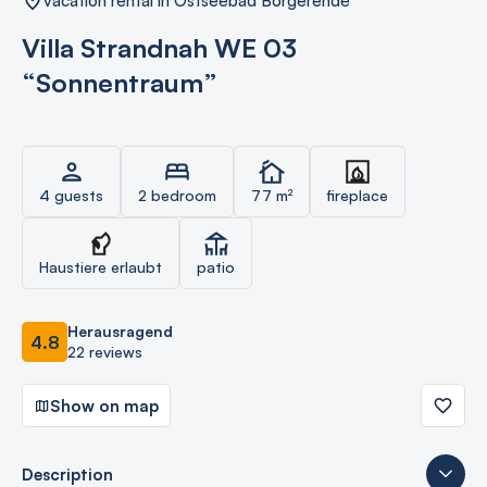
vacation rental in Ostseebad Börgerende
Villa Strandnah WE 03
“Sonnentraum”
4 guests
2 bedroom
77 m²
fireplace
Haustiere erlaubt
patio
Herausragend
4.8
22 reviews
Show on map
Description