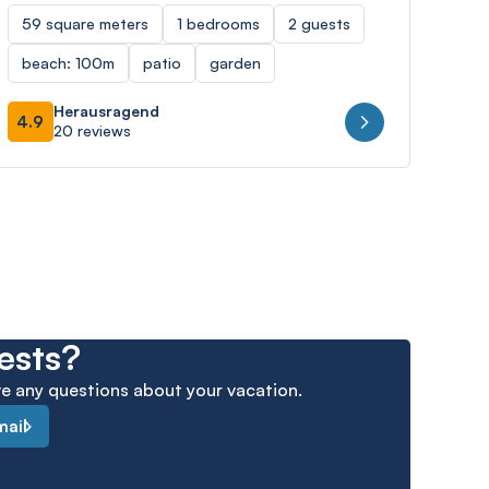
“me
59 square meters
1 bedrooms
2 guests
106
beach: 100m
patio
garden
Sea
Herausragend
4.9
20 reviews
4.8
ests?
ave any questions about your vacation.
mail