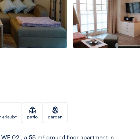
t erlaubt
patio
garden
 WE 02", a 58 m² ground floor apartment in