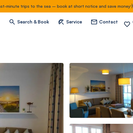
ast-minute trips to the sea – book at short notice and save money
Search & Book
Service
Contact