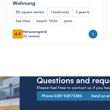
Wohnung
85 square meters
1 bedrooms
2 guests
Sea View
beach: 100m
patio
Herausragend
4.9
32 reviews
Questions and requ
Please feel free to contact us if you h
Phone 0251 92873381
Send an e