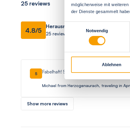
25 reviews
möglicherweise mit weiteren
der Dienste gesammelt habe
Facilities
Einwilligungsauswahl
Herausragend
4.8/5
Notwendig
25 reviews
overall impressio
Ablehnen
Fabelhaft! Sehr zu empfehlen!
5
Michael from Herzogenaurach, traveling in Apr
Show more reviews