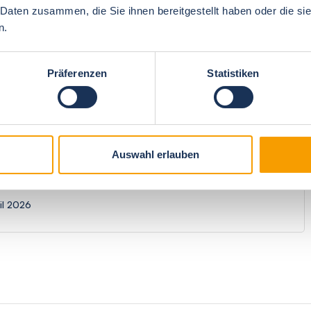
 Daten zusammen, die Sie ihnen bereitgestellt haben oder die s
n.
4.9
Price/performance
5
Präferenzen
Statistiken
n
4.8
recommendation
5
Auswahl erlauben
il 2026