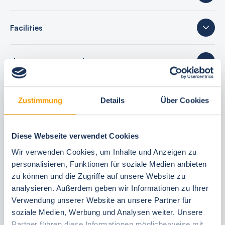
Facilities
sleeping accommodations
15 reviews
Zustimmung
Details
Über Cookies
Diese Webseite verwendet Cookies
Your booking benefits
Wir verwenden Cookies, um Inhalte und Anzeigen zu
personalisieren, Funktionen für soziale Medien anbieten
best price guarantee
zu können und die Zugriffe auf unsere Website zu
Reserve free of charge for 24 hours
analysieren. Außerdem geben wir Informationen zu Ihrer
Verwendung unserer Website an unsere Partner für
30 Tage vor Anreise kostenfrei stornieren
soziale Medien, Werbung und Analysen weiter. Unsere
Flexible arrival and departure 24/7
Partner führen diese Informationen möglicherweise mit