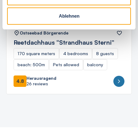
Ablehnen
Ostseebad Börgerende
Reetdachhaus “Strandhaus Sterni”
170 square meters
4 bedrooms
8 guests
beach: 500m
Pets allowed
balcony
Herausragend
4.8
26 reviews