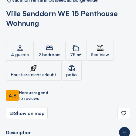
vacation rental in Ostseebad Börgerende
Villa Sanddorn WE 15 Penthouse
Wohnung
4 guests
2 bedroom
75 m²
Sea View
Haustiere nicht erlaubt
patio
Herausragend
4.8
15 reviews
Show on map
Description