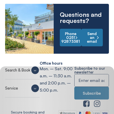
Questions and
requests?
Phone
Send
0251
an
92873381
email
Office hours
Subscribe to our
Mon. – Sat. 9:00
Search & Book
newsletter
a.m. – 11:30 a.m.
and 2:00 p.m. –
Service
5:00 p.m.
Secure booking and