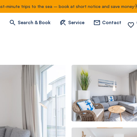
ast-minute trips to the sea – book at short notice and save money
Search & Book
Service
Contact