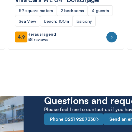
59 square meters
2 bedrooms
4 guests
Sea View
beach: 100m
balcony
Herausragend
4.9
38 reviews
Questions and requ
Please feel free to contact us if you h
Phone 0251 92873381
Send an e