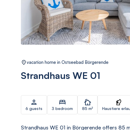
vacation home in Ostseebad Börgerende
Strandhaus WE 01
6 guests
3 bedroom
85 m²
Haustiere erla
Strandhaus WE 01 in Börgerende offers 85 m