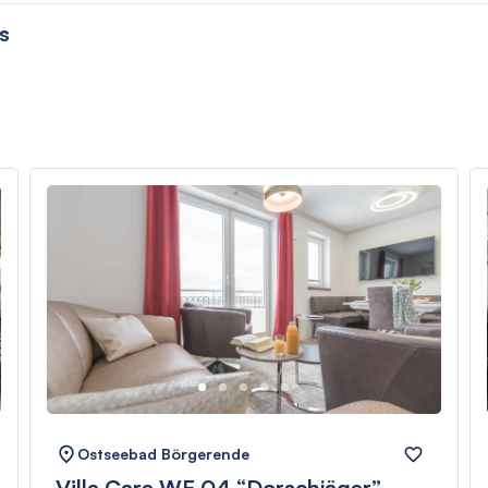
s
Ostseebad Börgerende
Villa Cara WE 04 “Dorschjäger”