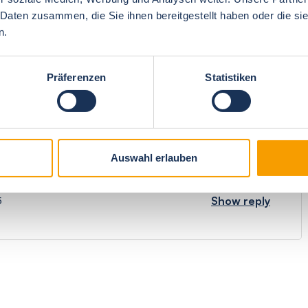
 Daten zusammen, die Sie ihnen bereitgestellt haben oder die s
n.
4.7
overall impression
4.8
Präferenzen
Statistiken
 im Ort gibt. Die Brötchen waren gut, ich wäre nur gern
Auswahl erlauben
Show reply
5