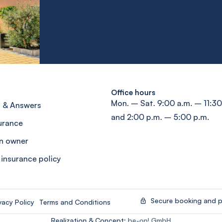
Office hours
Mon. – Sat. 9:00 a.m. – 11:30
 & Answers
and 2:00 p.m. – 5:00 p.m.
surance
n owner
 insurance policy
Secure booking and 
vacy Policy
Terms and Conditions
Realization & Concept:
be-on! GmbH