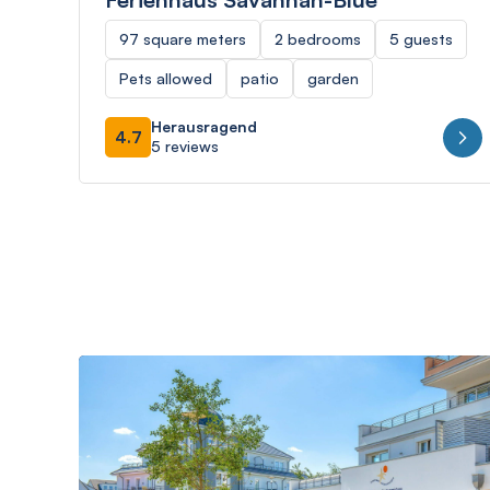
97 square meters
2 bedrooms
5 guests
Pets allowed
patio
garden
Herausragend
4.7
5 reviews