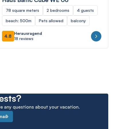
“Wo
78 square meters
2 bedrooms
4 guests
64 
beach: 500m
Pets allowed
balcony
Sea
Herausragend
4.8
18 reviews
5
ests?
ave any questions about your vacation.
mail