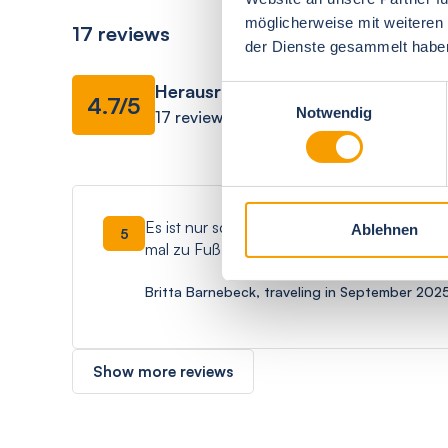
möglicherweise mit weiteren
17 reviews
der Dienste gesammelt habe
Herausragend
Facilities
Einwilligungsauswahl
4.7/5
Notwendig
17 reviews
Es ist nur schade, dass es nur einen Bäcker
Ablehnen
5
mal zu Fuß gegangen.
Britta Barnebeck, traveling in September 202
Show more reviews