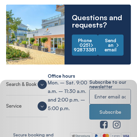
Questions and
requests?
Phone
Send
0251
an
92873381
email
Office hours
Subscribe to our
Mon. – Sat. 9:00
Search & Book
newsletter
a.m. – 11:30 a.m.
and 2:00 p.m. –
Service
5:00 p.m.
Secure booking and