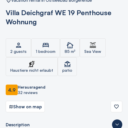
vacation rental in Ostseebad Börgerende
Villa Deichgraf WE 19 Penthouse
Wohnung
2 guests
1 bedroom
85 m²
Sea View
Haustiere nicht erlaubt
patio
Herausragend
4.9
32 reviews
Show on map
Description