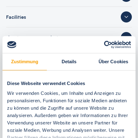
Facilities
sleeping accommodations
32 reviews
Zustimmung
Details
Über Cookies
Diese Webseite verwendet Cookies
Your booking benefits
Wir verwenden Cookies, um Inhalte und Anzeigen zu
personalisieren, Funktionen für soziale Medien anbieten
best price guarantee
zu können und die Zugriffe auf unsere Website zu
Reserve free of charge for 24 hours
analysieren. Außerdem geben wir Informationen zu Ihrer
Verwendung unserer Website an unsere Partner für
30 Tage vor Anreise kostenfrei stornieren
soziale Medien, Werbung und Analysen weiter. Unsere
Flexible arrival and departure 24/7
Partner führen diese Informationen möglicherweise mit