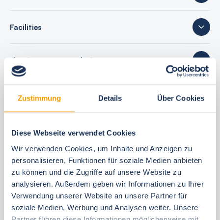
Facilities
sleeping accommodations
30 reviews
Zustimmung
Details
Über Cookies
Diese Webseite verwendet Cookies
Your booking benefits
Wir verwenden Cookies, um Inhalte und Anzeigen zu
personalisieren, Funktionen für soziale Medien anbieten
best price guarantee
zu können und die Zugriffe auf unsere Website zu
Reserve free of charge for 24 hours
analysieren. Außerdem geben wir Informationen zu Ihrer
Verwendung unserer Website an unsere Partner für
30 Tage vor Anreise kostenfrei stornieren
soziale Medien, Werbung und Analysen weiter. Unsere
Flexible arrival and departure 24/7
Partner führen diese Informationen möglicherweise mit