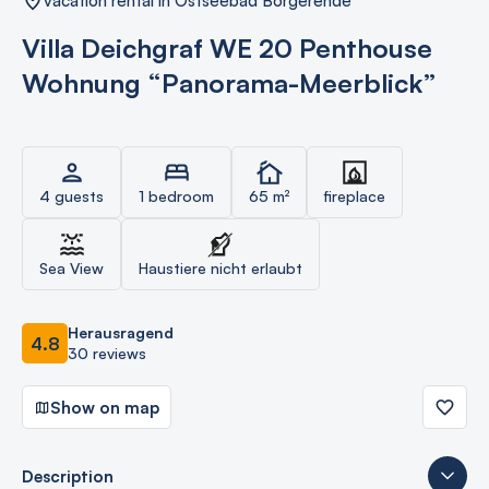
vacation rental in Ostseebad Börgerende
Villa Deichgraf WE 20 Penthouse
Wohnung “Panorama-Meerblick”
4 guests
1 bedroom
65 m²
fireplace
Sea View
Haustiere nicht erlaubt
Herausragend
4.8
30 reviews
Show on map
Description