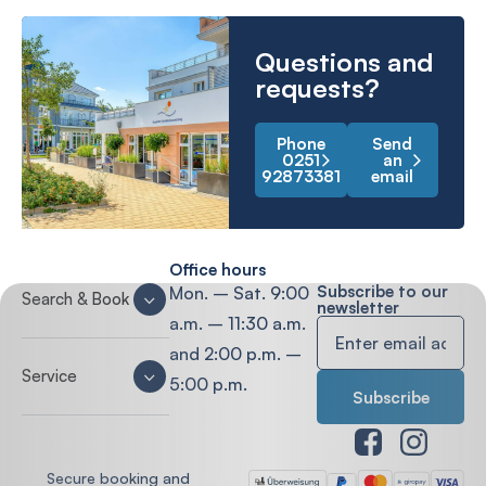
Questions and
requests?
Phone
Send
0251
an
92873381
email
Office hours
Subscribe to our
Mon. – Sat. 9:00
Search & Book
newsletter
a.m. – 11:30 a.m.
and 2:00 p.m. –
Service
5:00 p.m.
Secure booking and