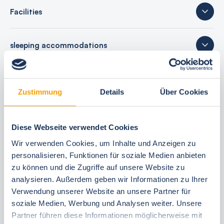
Facilities
sleeping accommodations
40 reviews
Zustimmung
Details
Über Cookies
Diese Webseite verwendet Cookies
Your booking benefits
Wir verwenden Cookies, um Inhalte und Anzeigen zu
personalisieren, Funktionen für soziale Medien anbieten
best price guarantee
zu können und die Zugriffe auf unsere Website zu
Reserve free of charge for 24 hours
analysieren. Außerdem geben wir Informationen zu Ihrer
30 Tage vor Anreise kostenfrei stornieren
Verwendung unserer Website an unsere Partner für
Flexible arrival and departure 24/7
soziale Medien, Werbung und Analysen weiter. Unsere
Personal consultations
Partner führen diese Informationen möglicherweise mit