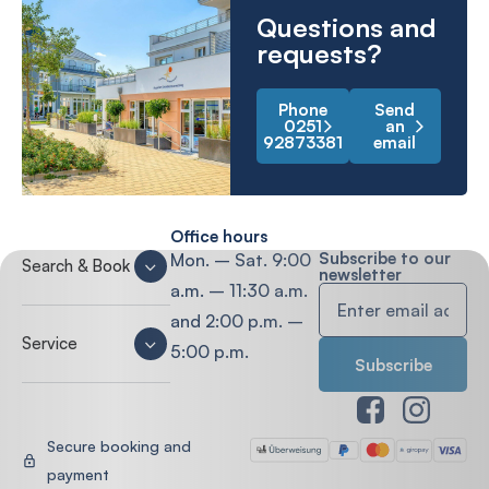
Questions and
requests?
Phone
Send
0251
an
92873381
email
Office hours
Subscribe to our
Mon. – Sat. 9:00
Search & Book
newsletter
a.m. – 11:30 a.m.
and 2:00 p.m. –
Service
5:00 p.m.
Secure booking and
payment