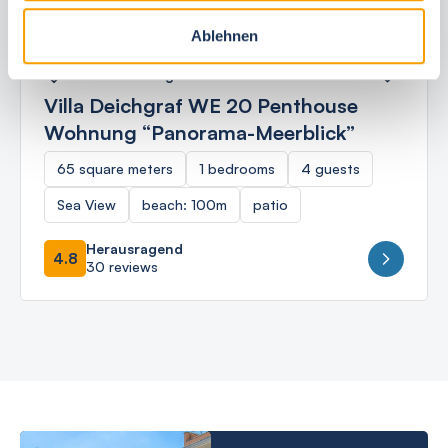
Ablehnen
Ostseebad Börgerende
Villa Deichgraf WE 20 Penthouse
Wohnung “Panorama-Meerblick”
65 square meters
1 bedrooms
4 guests
Sea View
beach: 100m
patio
Herausragend
4.8
30 reviews