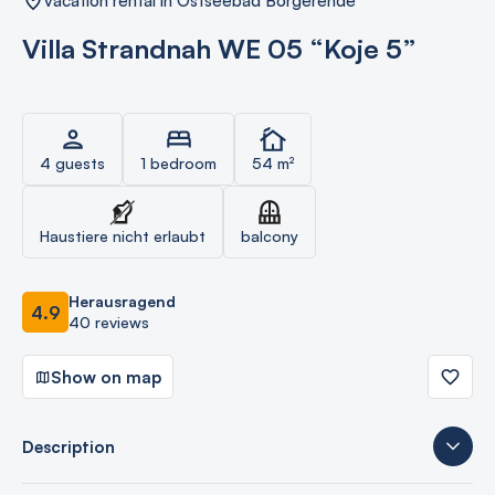
vacation rental in Ostseebad Börgerende
Villa Strandnah WE 05 “Koje 5”
4 guests
1 bedroom
54 m²
Haustiere nicht erlaubt
balcony
Herausragend
4.9
40 reviews
Show on map
Description