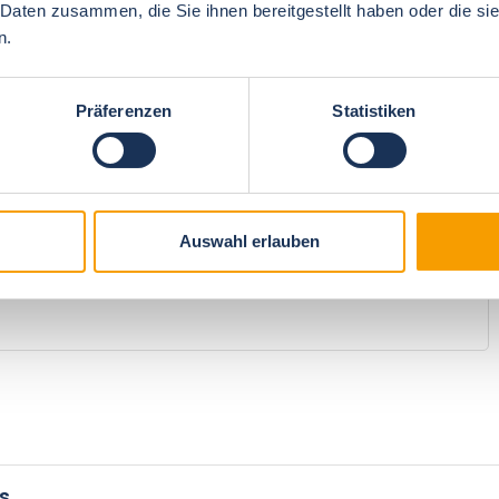
 Daten zusammen, die Sie ihnen bereitgestellt haben oder die s
n.
4.8
overall impression
4.9
Präferenzen
Statistiken
Auswahl erlauben
s