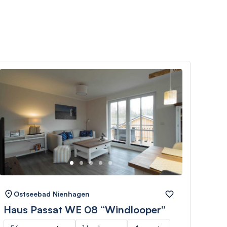
Ostseebad Nienhagen
Os
Haus Passat WE 08 “Windlooper”
Hau