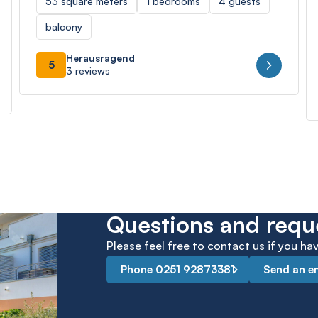
53 square meters
1 bedrooms
4 guests
balcony
Herausragend
5
3 reviews
Questions and requ
Please feel free to contact us if you h
Phone 0251 92873381
Send an e