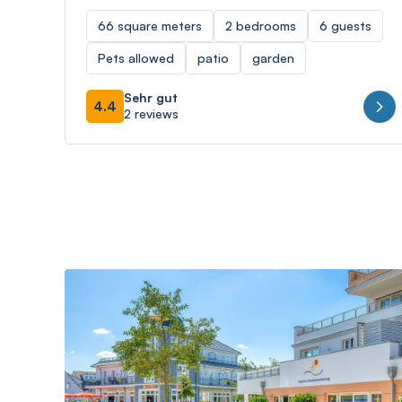
66 square meters
2 bedrooms
6 guests
Pets allowed
patio
garden
Sehr gut
4.4
2 reviews