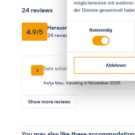
möglicherweise mit weiteren
24 reviews
der Dienste gesammelt habe
Einwilligungsauswahl
Herausragend
Facilities
Notwendig
4.9/5
24 reviews
Ablehnen
Sehr schöne Wohnung.
5
Katja Mau, traveling in November 2025
Show more reviews
You may also like these accommodation