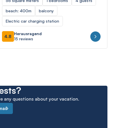
56 square meters
1 bedrooms
4 guests
59 
beach: 400m
balcony
sea
Electric car charging station
Ele
Herausragend
4.8
4.8
15 reviews
ests?
ave any questions about your vacation.
mail