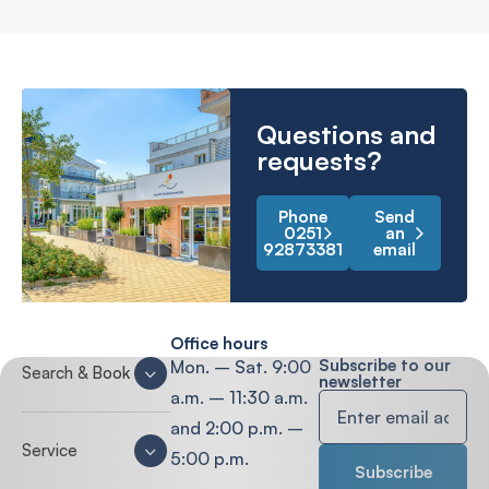
Questions and
requests?
Phone
Send
0251
an
92873381
email
Office hours
Subscribe to our
Mon. – Sat. 9:00
Search & Book
newsletter
a.m. – 11:30 a.m.
and 2:00 p.m. –
Service
5:00 p.m.