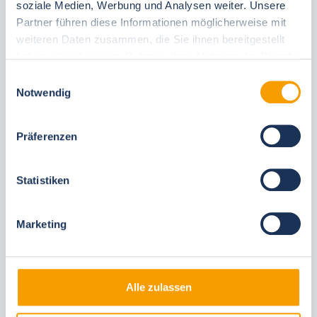
soziale Medien, Werbung und Analysen weiter. Unsere
30 Tage vor Anreise kostenfrei stornieren
Partner führen diese Informationen möglicherweise mit
Flexible arrival and departure 24/7
weiteren Daten zusammen, die Sie ihnen bereitgestellt
Personal consultations
haben oder die sie im Rahmen Ihrer Nutzung der Dienste
Fast, direct on-site support
gesammelt haben.
Einwilligungsauswahl
Notwendig
Präferenzen
You may also like these accommodations
Statistiken
Same locations
Same holiday resort
Marketing
Alle zulassen