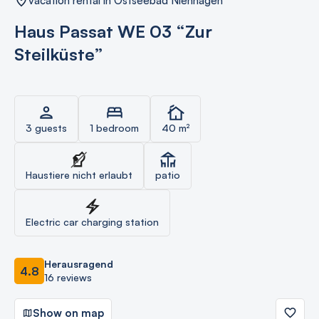
vacation rental in Ostseebad Nienhagen
Haus Passat WE 03 “Zur
Steilküste”
3 guests
1 bedroom
40 m²
Haustiere nicht erlaubt
patio
Electric car charging station
Herausragend
4.8
16 reviews
Show on map