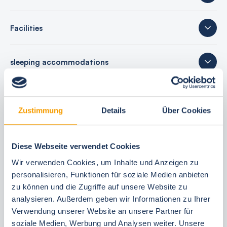
Facilities
sleeping accommodations
1 rating
Zustimmung
Details
Über Cookies
Diese Webseite verwendet Cookies
Your booking benefits
Wir verwenden Cookies, um Inhalte und Anzeigen zu
best price guarantee
personalisieren, Funktionen für soziale Medien anbieten
zu können und die Zugriffe auf unsere Website zu
Reserve free of charge for 24 hours
analysieren. Außerdem geben wir Informationen zu Ihrer
30 Tage vor Anreise kostenfrei stornieren
Verwendung unserer Website an unsere Partner für
Flexible arrival and departure 24/7
soziale Medien, Werbung und Analysen weiter. Unsere