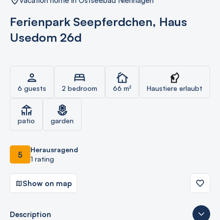
vacation home in Ostseebad Nienhagen
Ferienpark Seepferdchen, Haus
Usedom 26d
6 guests
2 bedroom
66 m²
Haustiere erlaubt
patio
garden
Herausragend
5
1 rating
Show on map
Description