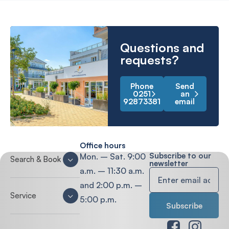
Questions and
requests?
Phone
Send
0251
an
92873381
email
Office hours
Subscribe to our
Mon. – Sat. 9:00
Search & Book
newsletter
a.m. – 11:30 a.m.
and 2:00 p.m. –
Service
5:00 p.m.