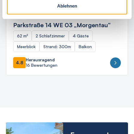
Ablehnen
Ostseebad Börgerende
Parkstraße 14 WE 03 „Morgentau“
62 m²
2 Schlafzimmer
4 Gäste
Meerblick
Strand: 300m
Balkon
Herausragend
4.8
16 Bewertungen