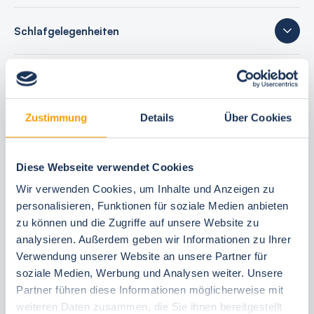
Schlafgelegenheiten
23 Bewertungen
Zustimmung
Details
Über Cookies
Ihre Buchungsvorteile
Diese Webseite verwendet Cookies
Bestpreis-Garantie
Wir verwenden Cookies, um Inhalte und Anzeigen zu
24 Stunden kostenfrei reservieren
personalisieren, Funktionen für soziale Medien anbieten
zu können und die Zugriffe auf unsere Website zu
30 Tage vor Anreise kostenfrei stornieren
analysieren. Außerdem geben wir Informationen zu Ihrer
Flexible An- und Abreise 24/7
Verwendung unserer Website an unsere Partner für
Persönliche Beratungen
soziale Medien, Werbung und Analysen weiter. Unsere
Schneller, direkter Support vor Ort
Partner führen diese Informationen möglicherweise mit
weiteren Daten zusammen, die Sie ihnen bereitgestellt