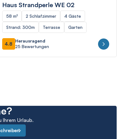
Haus Strandperle WE 02
Vil
58 m²
2 Schlafzimmer
4 Gäste
59 
Strand: 300m
Terrasse
Garten
Mee
Herausragend
4.8
4.9
25 Bewertungen
he?
u Ihrem Urlaub.
schreiben