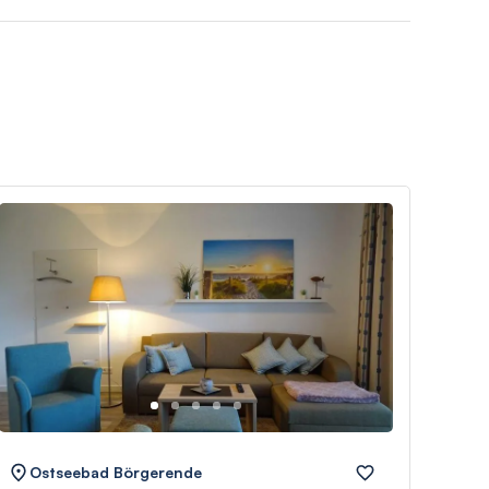
Ostseebad Börgerende
Os