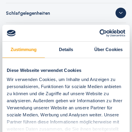
Schlafgelegenheiten
24 Bewertungen
Zustimmung
Details
Über Cookies
Ihre Buchungsvorteile
Diese Webseite verwendet Cookies
Bestpreis-Garantie
Wir verwenden Cookies, um Inhalte und Anzeigen zu
24 Stunden kostenfrei reservieren
personalisieren, Funktionen für soziale Medien anbieten
zu können und die Zugriffe auf unsere Website zu
30 Tage vor Anreise kostenfrei stornieren
analysieren. Außerdem geben wir Informationen zu Ihrer
Flexible An- und Abreise 24/7
Verwendung unserer Website an unsere Partner für
Persönliche Beratungen
soziale Medien, Werbung und Analysen weiter. Unsere
Schneller, direkter Support vor Ort
Partner führen diese Informationen möglicherweise mit
weiteren Daten zusammen, die Sie ihnen bereitgestellt