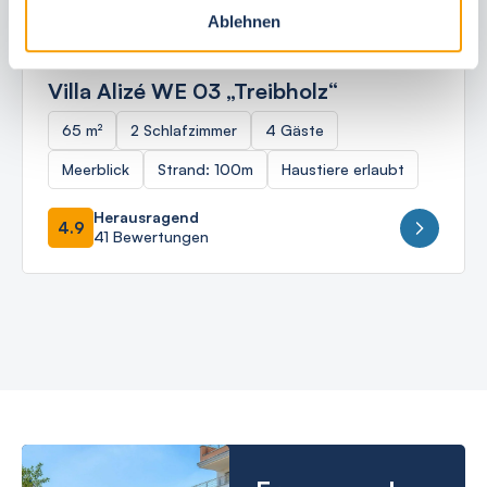
Ablehnen
Ostseebad Börgerende
Villa Alizé WE 03 „Treibholz“
65 m²
2 Schlafzimmer
4 Gäste
Meerblick
Strand: 100m
Haustiere erlaubt
Herausragend
4.9
41 Bewertungen