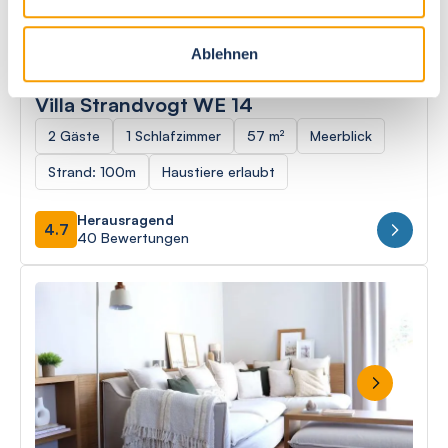
Ablehnen
Ostseebad Börgerende
Villa Strandvogt WE 14
2 Gäste
1 Schlafzimmer
57 m²
Meerblick
Strand: 100m
Haustiere erlaubt
Herausragend
4.7
40 Bewertungen
Next