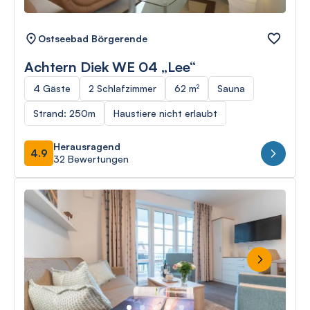
Ostseebad Börgerende
Achtern Diek WE 04 „Lee“
4 Gäste
2 Schlafzimmer
62 m²
Sauna
Strand: 250m
Haustiere nicht erlaubt
Herausragend
4.9
32 Bewertungen
Next