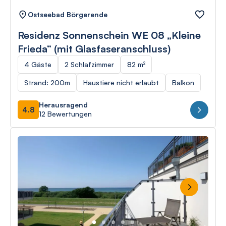
Ostseebad Börgerende
Residenz Sonnenschein WE 08 „Kleine
Frieda“ (mit Glasfaseranschluss)
4 Gäste
2 Schlafzimmer
82 m²
Strand: 200m
Haustiere nicht erlaubt
Balkon
Herausragend
4.8
12 Bewertungen
Next