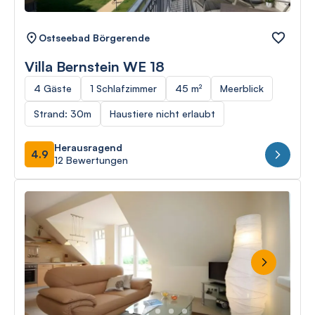
Ostseebad Börgerende
Villa Bernstein WE 18
4 Gäste
1 Schlafzimmer
45 m²
Meerblick
Strand: 30m
Haustiere nicht erlaubt
Herausragend
4.9
12 Bewertungen
Next