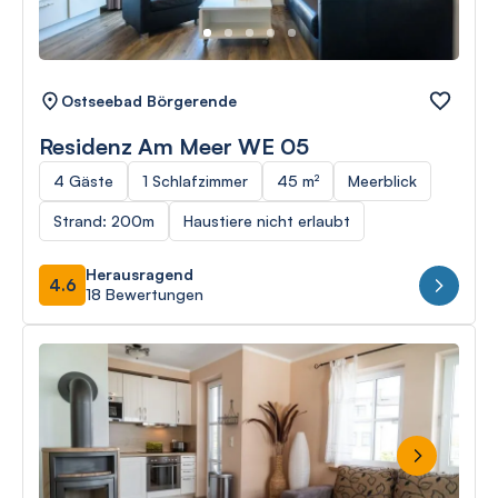
Ostseebad Börgerende
Residenz Am Meer WE 05
4 Gäste
1 Schlafzimmer
45 m²
Meerblick
Strand: 200m
Haustiere nicht erlaubt
Herausragend
4.6
18 Bewertungen
Next