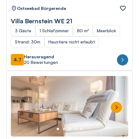
Ostseebad Börgerende
Villa Bernstein WE 21
3 Gäste
1 Schlafzimmer
80 m²
Meerblick
Strand: 30m
Haustiere nicht erlaubt
Herausragend
4.7
20 Bewertungen
Next