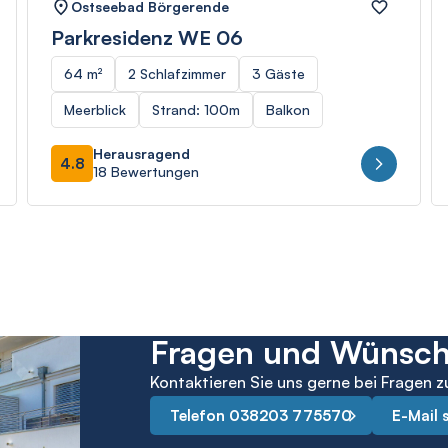
Ostseebad Börgerende
Parkresidenz WE 06
64 m²
2 Schlafzimmer
3 Gäste
Meerblick
Strand: 100m
Balkon
Herausragend
4.8
18 Bewertungen
Fragen und Wünsc
Kontaktieren Sie uns gerne bei Fragen z
Telefon 038203 775570
E-Mail 