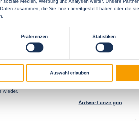
r soziale Medien, Werbung und Analysen weiter. Unsere Partner
 Daten zusammen, die Sie ihnen bereitgestellt haben oder die s
n.
4.9
Gesamteindruck
5
Präferenzen
Statistiken
ir uns sehr wohl gefühlt, vor allem das schöne große
en. Es ist alles vorhanden was man braucht,vor allem auch
Auswahl erlauben
gemütlich und romantisch. Die Terasse ist schön groß und
rten ist gepflegt und im Schuppen kann man bequem seine
e wieder.
Antwort anzeigen