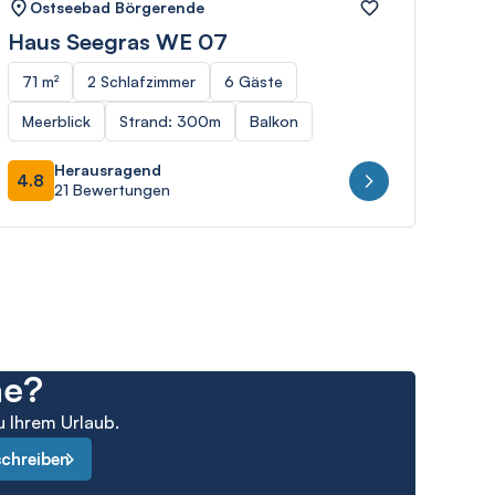
Ostseebad Börgerende
Os
Haus Seegras WE 07
Hau
71 m²
2 Schlafzimmer
6 Gäste
58 
Meerblick
Strand: 300m
Balkon
Str
Herausragend
4.8
4.8
21 Bewertungen
he?
u Ihrem Urlaub.
schreiben