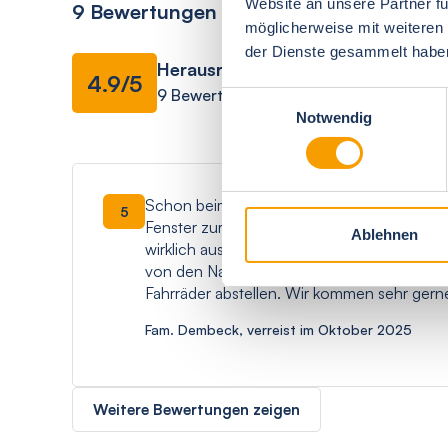
Website an unsere Partner fü
9 Bewertungen
möglicherweise mit weiteren
der Dienste gesammelt habe
Herausragend
Ausstattung
4.9/5
9 Bewertungen
Einwilligungsauswahl
Notwendig
Schon beim Betreten der Finnhütte haben w
5
Fenster zur Terasse hat uns sehr gut gefall
Ablehnen
wirklich ausreichend Geschirr. Es ist sehr 
von den Nachbarn nicht einsehbar. Der Ga
Fahrräder abstellen. Wir kommen sehr gern
Fam. Dembeck, verreist im Oktober 2025
Weitere Bewertungen zeigen