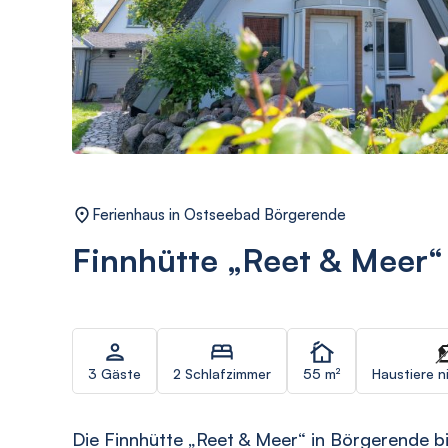
Ferienhaus in Ostseebad Börgerende
Finnhütte „Reet & Meer“
3 Gäste
2 Schlafzimmer
55 m²
Haustiere n
Die Finnhütte „Reet & Meer“ in Börgerende b