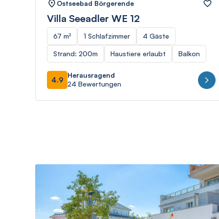
Ostseebad Börgerende
Villa Seeadler WE 12
67 m²
1 Schlafzimmer
4 Gäste
Strand: 200m
Haustiere erlaubt
Balkon
Herausragend
4.9
24 Bewertungen