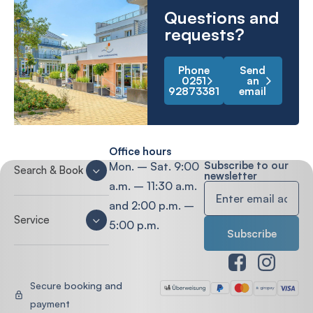
Questions and
requests?
Phone
Send
0251
an
92873381
email
Office hours
Subscribe to our
Mon. – Sat. 9:00
Search & Book
newsletter
a.m. – 11:30 a.m.
and 2:00 p.m. –
Service
5:00 p.m.
Secure booking and
payment