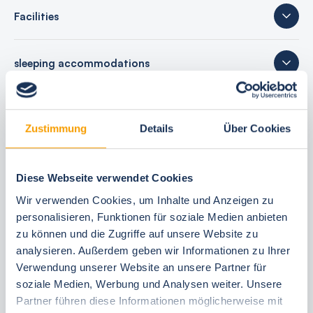
Facilities
sleeping accommodations
24 reviews
Zustimmung
Details
Über Cookies
Diese Webseite verwendet Cookies
Your booking benefits
Wir verwenden Cookies, um Inhalte und Anzeigen zu
personalisieren, Funktionen für soziale Medien anbieten
best price guarantee
zu können und die Zugriffe auf unsere Website zu
Reserve free of charge for 24 hours
analysieren. Außerdem geben wir Informationen zu Ihrer
30 Tage vor Anreise kostenfrei stornieren
Verwendung unserer Website an unsere Partner für
Flexible arrival and departure 24/7
soziale Medien, Werbung und Analysen weiter. Unsere
Personal consultations
Partner führen diese Informationen möglicherweise mit