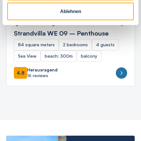
Ablehnen
Ostseebad Börgerende
Strandvilla WE 09 – Penthouse
84 square meters
2 bedrooms
4 guests
Sea View
beach: 300m
balcony
Herausragend
4.8
16 reviews