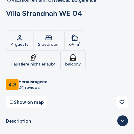
vacation rental in Ostseebad Börgerende
Villa Strandnah WE 04
4 guests
2 bedroom
69 m²
Haustiere nicht erlaubt
balcony
Herausragend
4.8
24 reviews
Show on map
Description