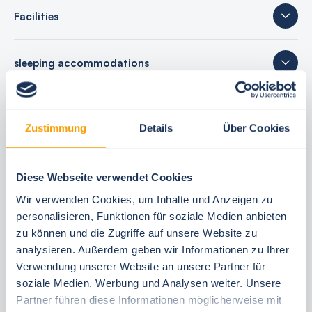
Facilities
sleeping accommodations
35 reviews
Zustimmung
Details
Über Cookies
Diese Webseite verwendet Cookies
Your booking benefits
Wir verwenden Cookies, um Inhalte und Anzeigen zu
personalisieren, Funktionen für soziale Medien anbieten
best price guarantee
zu können und die Zugriffe auf unsere Website zu
Reserve free of charge for 24 hours
analysieren. Außerdem geben wir Informationen zu Ihrer
30 Tage vor Anreise kostenfrei stornieren
Verwendung unserer Website an unsere Partner für
Flexible arrival and departure 24/7
soziale Medien, Werbung und Analysen weiter. Unsere
Personal consultations
Partner führen diese Informationen möglicherweise mit