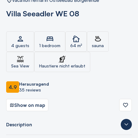
vacation rental in Ostseebad Börgerende
Villa Seeadler WE 08
4 guests
1 bedroom
64 m²
sauna
Sea View
Haustiere nicht erlaubt
Herausragend
4.9
35 reviews
Show on map
Description