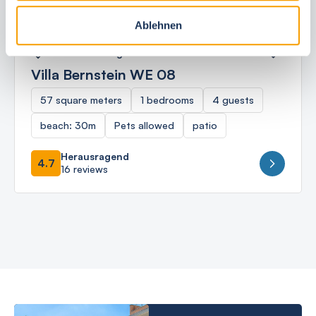
Ablehnen
Ostseebad Börgerende
Villa Bernstein WE 08
57 square meters
1 bedrooms
4 guests
beach: 30m
Pets allowed
patio
Herausragend
4.7
16 reviews