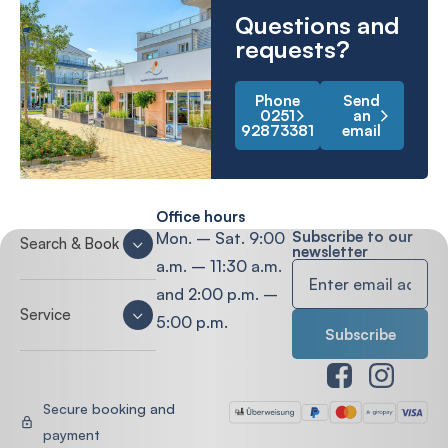
Questions and
requests?
Phone
Send
0251
an
92873381
email
Office hours
Subscribe to our
Mon. – Sat. 9:00
Search & Book
newsletter
a.m. – 11:30 a.m.
and 2:00 p.m. –
Service
5:00 p.m.
Secure booking and
payment