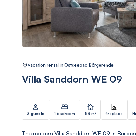
vacation rental in Ostseebad Börgerende
Villa Sanddorn WE 09
3 guests
1 bedroom
53 m²
fireplace
H
The modern Villa Sanddorn WE 09 in Börgere