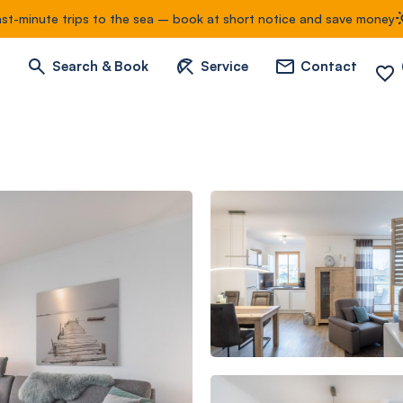
ast-minute trips to the sea – book at short notice and save money
Search & Book
Service
Contact