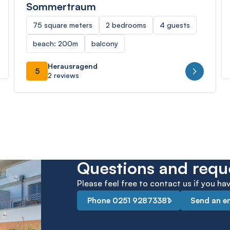
Sommertraum
75 square meters
2 bedrooms
4 guests
beach: 200m
balcony
Herausragend
5
2 reviews
Questions and requ
Please feel free to contact us if you h
Phone 0251 92873381
Send an e