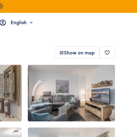
English
Show on map