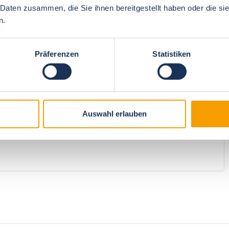
 Daten zusammen, die Sie ihnen bereitgestellt haben oder die s
n.
4.8
Price/performance
5
Präferenzen
Statistiken
n
4.6
recommendation
5
Auswahl erlauben
hen.