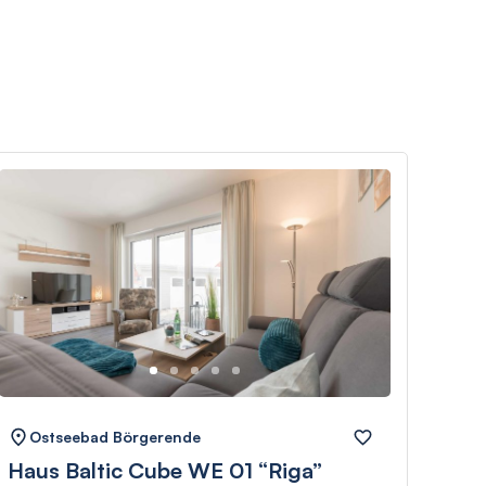
Ostseebad Börgerende
Os
Haus Baltic Cube WE 01 “Riga”
Vil