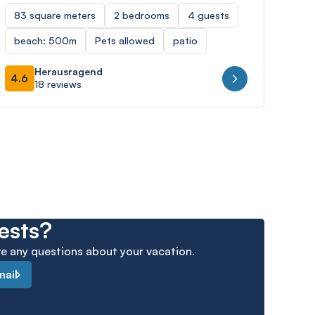
83 square meters
2 bedrooms
4 guests
70 
beach: 500m
Pets allowed
patio
bea
Herausragend
4.6
4.9
18 reviews
ests?
ave any questions about your vacation.
mail