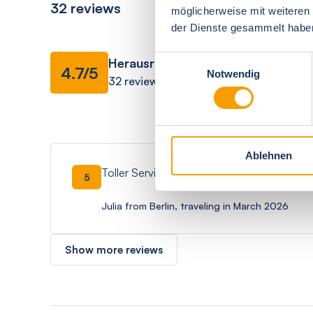
32 reviews
möglicherweise mit weiteren
der Dienste gesammelt habe
Facilities
Einwilligungsauswahl
Herausragend
4.7/5
Notwendig
32 reviews
overall impressio
Ablehnen
Toller Service und ein Ort zum Urlaub mac
5
Julia from Berlin, traveling in March 2026
Show more reviews