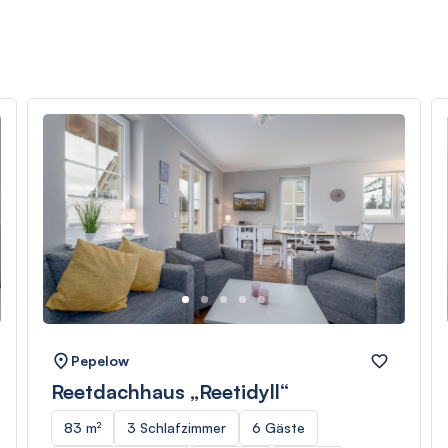
Pepelow
Reetdachhaus „Reetidyll“
83 m²
3 Schlafzimmer
6 Gäste