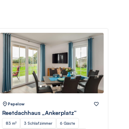
Pepelow
Reetdachhaus „Ankerplatz“
83 m²
3 Schlafzimmer
6 Gäste