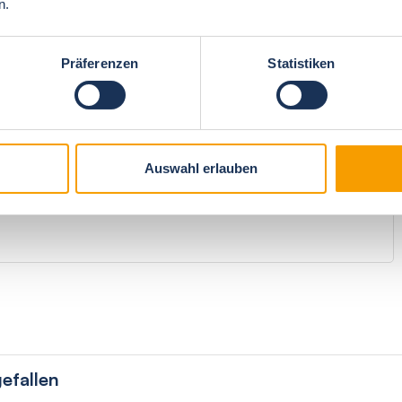
n.
5
Gesamteindruck
5
Präferenzen
Statistiken
Auswahl erlauben
hr gut
efallen