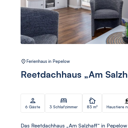
Ferienhaus in Pepelow
Reetdachhaus „Am Salzh
6 Gäste
3 Schlafzimmer
83 m²
Haustiere n
Das Reetdachhaus „Am Salzhaff“ in Pepelow b