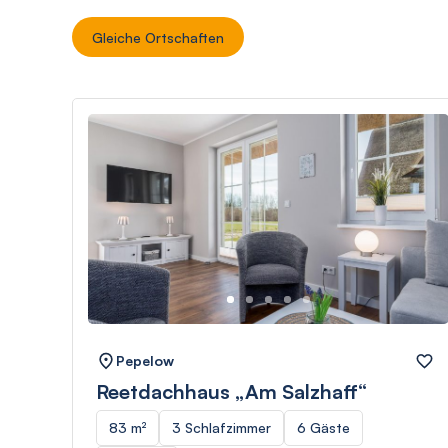
Gleiche Ortschaften
Pepelow
Reetdachhaus „Am Salzhaff“
83 m²
3 Schlafzimmer
6 Gäste