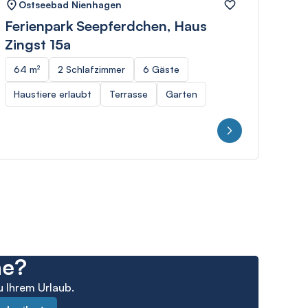
Ostseebad Nienhagen
Os
Ferienpark Seepferdchen, Haus
Few
Zingst 15a
53 
64 m²
2 Schlafzimmer
6 Gäste
Ter
Haustiere erlaubt
Terrasse
Garten
5
he?
u Ihrem Urlaub.