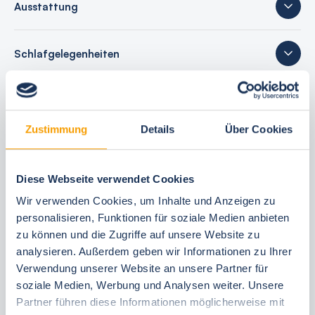
Ausstattung
Schlafgelegenheiten
2 Bewertungen
Zustimmung
Details
Über Cookies
Ihre Buchungsvorteile
Diese Webseite verwendet Cookies
Wir verwenden Cookies, um Inhalte und Anzeigen zu
Bestpreis-Garantie
personalisieren, Funktionen für soziale Medien anbieten
24 Stunden kostenfrei reservieren
zu können und die Zugriffe auf unsere Website zu
30 Tage vor Anreise kostenfrei stornieren
analysieren. Außerdem geben wir Informationen zu Ihrer
Flexible An- und Abreise 24/7
Verwendung unserer Website an unsere Partner für
soziale Medien, Werbung und Analysen weiter. Unsere
Persönliche Beratungen
Partner führen diese Informationen möglicherweise mit
Schneller, direkter Support vor Ort