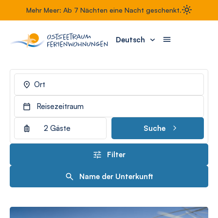
Mehr Meer: Ab 7 Nächten eine Nacht geschenkt.
Deutsch
Ort
Reisezeitraum
2 Gäste
Suche
Filter
Name der Unterkunft