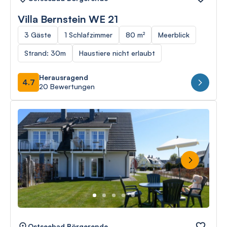
Villa Bernstein WE 21
3 Gäste
1 Schlafzimmer
80 m²
Meerblick
Strand: 30m
Haustiere nicht erlaubt
Herausragend
4.7
20 Bewertungen
Next
Ostseebad Börgerende