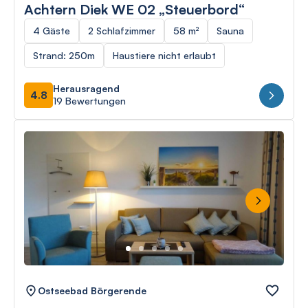
Achtern Diek WE 02 „Steuerbord“
4 Gäste
2 Schlafzimmer
58 m²
Sauna
Strand: 250m
Haustiere nicht erlaubt
Herausragend
4.8
19 Bewertungen
Next
Ostseebad Börgerende