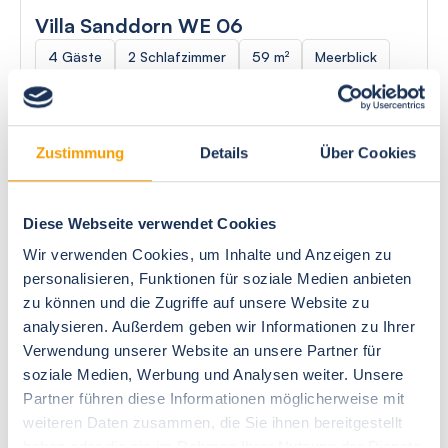
Villa Sanddorn WE 06
4 Gäste
2 Schlafzimmer
59 m²
Meerblick
Strand: 150m
Haustiere nicht erlaubt
Herausragend
4.8
Zustimmung
Details
Über Cookies
33 Bewertungen
Diese Webseite verwendet Cookies
Wir verwenden Cookies, um Inhalte und Anzeigen zu
personalisieren, Funktionen für soziale Medien anbieten
zu können und die Zugriffe auf unsere Website zu
Next
analysieren. Außerdem geben wir Informationen zu Ihrer
Verwendung unserer Website an unsere Partner für
soziale Medien, Werbung und Analysen weiter. Unsere
Partner führen diese Informationen möglicherweise mit
weiteren Daten zusammen, die Sie ihnen bereitgestellt
Ostseebad Börgerende
haben oder die sie im Rahmen Ihrer Nutzung der Dienste