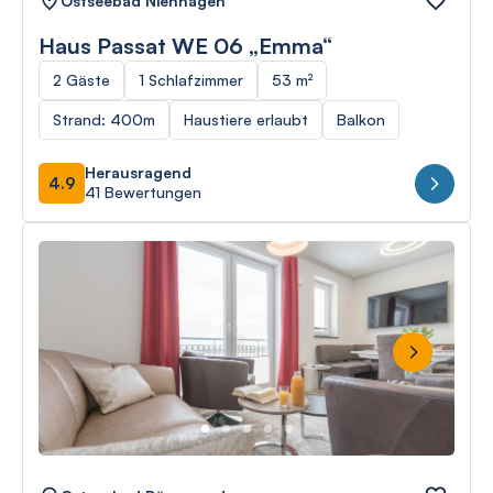
Ostseebad Nienhagen
Haus Passat WE 06 „Emma“
2 Gäste
1 Schlafzimmer
53 m²
Strand: 400m
Haustiere erlaubt
Balkon
Herausragend
4.9
41 Bewertungen
Next