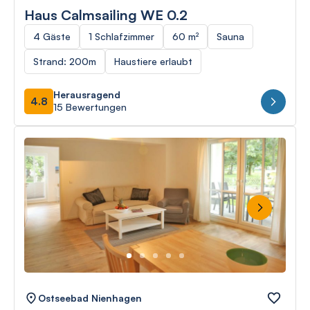
Haus Calmsailing WE 0.2
4 Gäste
1 Schlafzimmer
60 m²
Sauna
Strand: 200m
Haustiere erlaubt
Herausragend
4.8
15 Bewertungen
Next
Ostseebad Nienhagen