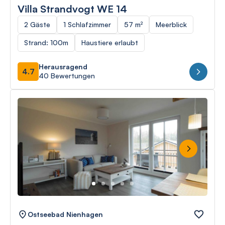
Villa Strandvogt WE 14
2 Gäste
1 Schlafzimmer
57 m²
Meerblick
Strand: 100m
Haustiere erlaubt
Herausragend
4.7
40 Bewertungen
Next
Ostseebad Nienhagen