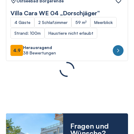
Ostseebad Börgerende
Villa Cara WE 04 „Dorschjäger“
4 Gäste
2 Schlafzimmer
59 m²
Meerblick
Strand: 100m
Haustiere nicht erlaubt
Herausragend
4.9
38 Bewertungen
Fragen und
Wünsche?