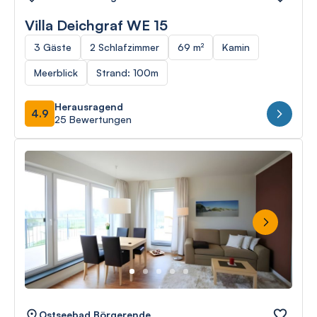
Villa Deichgraf WE 15
3 Gäste
2 Schlafzimmer
69 m²
Kamin
Meerblick
Strand: 100m
Herausragend
4.9
25 Bewertungen
Next
Ostseebad Börgerende