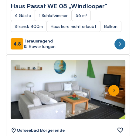
Haus Passat WE 08 „Windlooper“
4 Gäste
1 Schlafzimmer
56 m²
Strand: 400m
Haustiere nicht erlaubt
Balkon
Herausragend
4.8
15 Bewertungen
Next
Ostseebad Börgerende