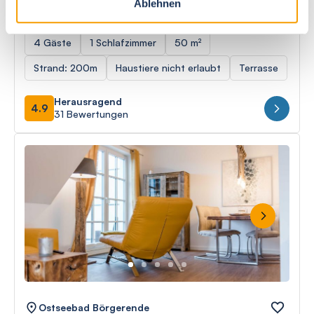
Ablehnen
Westside Arthotel Apartment 019
4 Gäste
1 Schlafzimmer
50 m²
Strand: 200m
Haustiere nicht erlaubt
Terrasse
Herausragend
4.9
31 Bewertungen
Next
Ostseebad Börgerende