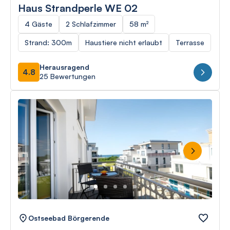
Haus Strandperle WE 02
4 Gäste
2 Schlafzimmer
58 m²
Strand: 300m
Haustiere nicht erlaubt
Terrasse
Herausragend
4.8
25 Bewertungen
Next
Ostseebad Börgerende