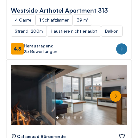
Westside Arthotel Apartment 313
4 Gäste
1 Schlafzimmer
39 m²
Strand: 200m
Haustiere nicht erlaubt
Balkon
Herausragend
4.8
25 Bewertungen
Next
Ostseebad Börgerende