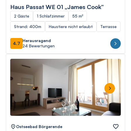
Haus Passat WE 01 „James Cook“
2 Gäste
1 Schlafzimmer
55 m²
Strand: 400m
Haustiere nicht erlaubt
Terrasse
Herausragend
4.7
24 Bewertungen
Next
Ostseebad Börgerende