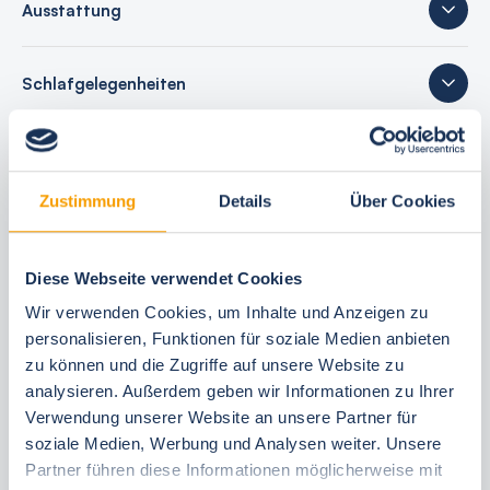
Ausstattung
Schlafgelegenheiten
28 Bewertungen
Zustimmung
Details
Über Cookies
Ihre Buchungsvorteile
Diese Webseite verwendet Cookies
Wir verwenden Cookies, um Inhalte und Anzeigen zu
Bestpreis-Garantie
personalisieren, Funktionen für soziale Medien anbieten
24 Stunden kostenfrei reservieren
zu können und die Zugriffe auf unsere Website zu
30 Tage vor Anreise kostenfrei stornieren
analysieren. Außerdem geben wir Informationen zu Ihrer
Flexible An- und Abreise 24/7
Verwendung unserer Website an unsere Partner für
soziale Medien, Werbung und Analysen weiter. Unsere
Persönliche Beratungen
Partner führen diese Informationen möglicherweise mit
Schneller, direkter Support vor Ort